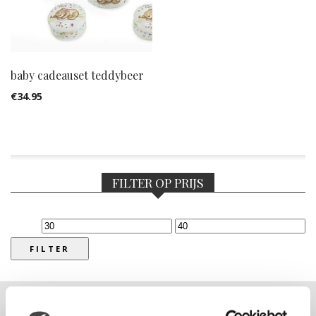
baby cadeauset teddybeer
€
34.95
FILTER OP PRIJS
Min.
Max.
prijs
prijs
FILTER