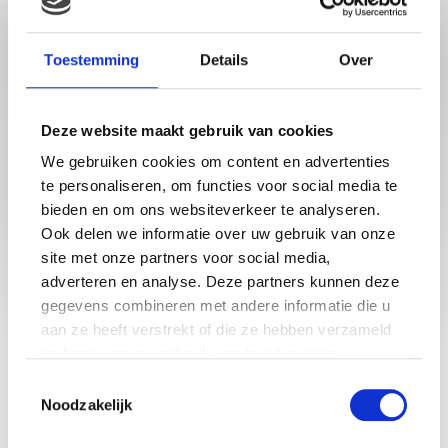
Toestemming
Details
Over
Deze website maakt gebruik van cookies
We gebruiken cookies om content en advertenties
Babystraatje.nl is een uniek platform voor aanstaande en
te personaliseren, om functies voor social media te
jonge moeders. Een online ontmoetingsplek vol
inspirerende blogs en handige artikelen op het gebied van
bieden en om ons websiteverkeer te analyseren.
zwangerschap, moederschap, babyproducten, lifestyle en
Ook delen we informatie over uw gebruik van onze
fashion. Babystraatje.nl, het leukste online (winkel)straatje
site met onze partners voor social media,
voor jou en je kleintje.
adverteren en analyse. Deze partners kunnen deze
gegevens combineren met andere informatie die u
aan ze heeft verstrekt of die ze hebben verzameld
LAATSTE BLOGS
op basis van uw gebruik van hun services.
Toestemmingsselectie
DEZE HEMA ZWANGERSCHAPSONDERGOED ESSENTIALS HAD JE
LIEVER EERDER ONTDEKT
Noodzakelijk
TOP 5 BESTE LANDAL VAKANTIEPARKEN VOOR GEZINNEN DEZE