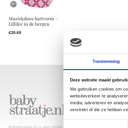
Muziekdoos hartvorm –
Lillifee in de bergen
€
20.69
Toestemming
Deze website maakt gebruik
We gebruiken cookies om cont
LAA
websiteverkeer te analyseren
media, adverteren en analys
DEZ
JE L
verstrekt of die ze hebben v
TOP 
Toestemmingsselectie
DEZE
Babystraatje.nl is een uniek platform voor