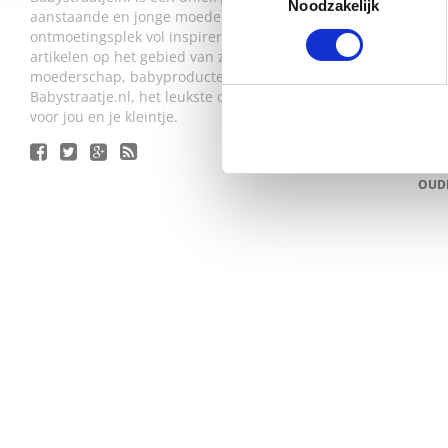
Noodzakelijk
aanstaande en jonge moeders. Een online
VAN 
ontmoetingsplek vol inspirerende blogs en handige
ZWA
artikelen op het gebied van zwangerschap,
moederschap, babyproducten, lifestyle en fashion.
DIT 
NED
Babystraatje.nl, het leukste online (winkel)straatje
voor jou en je kleintje.
SALE
ORIG
OUD