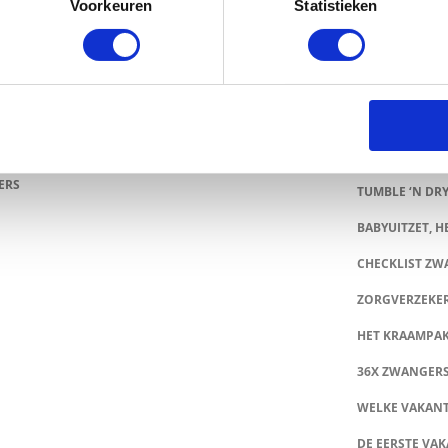
Voorkeuren
Statistieken
CONTACT
TRADITIONELE GIPSBUIK NAAR MODERN
NGERSCHAPSBEELDJE
53X BABY MER
HEMA BUITENSPEELGOED VEROVERT DEZE ZOMER
GRATIS BABY
ERLANDSE TUINEN
40X BABY ROMP
 BIJ PRÉNATAL: SHOP NU TOT 50% KORTING
Z8 SALE & OUT
INEEL BRIEVENBUS KRAAMCADEAU: VERRAS KERSVERSE
ERS
TUMBLE ‘N DRY
BABYUITZET, HE
CHECKLIST Z
ZORGVERZEKE
HET KRAAMPA
36X ZWANGER
WELKE VAKANT
DE EERSTE VAK