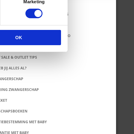
Marketing
KKLEDING SALE EN OUTLET WEBSHOPS
DOZEN EN ZWANGERSCHAPSBOXEN
ERS: LEUKE HIPPE ROMPERTJES & INFO
OK
LET TIPS
 SALE & OUTLET TIPS
B JIJ ALLES AL?
WANGERSCHAP
RING ZWANGERSCHAP
KKET
SCHAPSBOEKEN
IEBESTEMMING MET BABY
ANTIE MET BABY