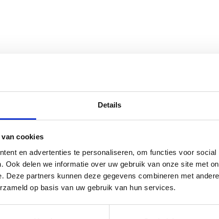
Details
 van cookies
ent en advertenties te personaliseren, om functies voor social
TSTE BLOGS
ZOEKEN
. Ook delen we informatie over uw gebruik van onze site met on
e. Deze partners kunnen deze gegevens combineren met andere i
E HEMA ZWANGERSCHAPSONDERGOED ESSENTIALS HAD
IEVER EERDER ONTDEKT
erzameld op basis van uw gebruik van hun services.
5 BESTE LANDAL VAKANTIEPARKEN VOOR GEZINNEN
MENU
 ZOMER