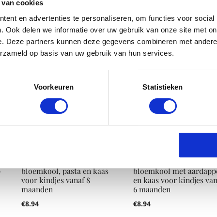
vanaf 6 maanden
vanaf 8 maanden
 van cookies
€
8.94
€
8.94
ent en advertenties te personaliseren, om functies voor social
. Ook delen we informatie over uw gebruik van onze site met on
e. Deze partners kunnen deze gegevens combineren met andere i
erzameld op basis van uw gebruik van hun services.
Voorkeuren
Statistieken
Olvarit Friends maaltijd
Olvarit Friends maaltijd
p
bloemkool, pasta en kaas
bloemkool met aardapp
voor kindjes vanaf 8
en kaas voor kindjes van
maanden
6 maanden
€
8.94
€
8.94