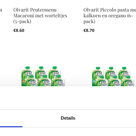
n
Olvarit Peutermenu
Olvarit Piccolo pasta m
Macaroni met worteltjes
kalkoen en oregano (6-
(5-pack)
pack)
€
8.60
€
8.70
Details
Olvarit Friends maaltijd
Olvarit Friends maaltijd
doperwtjes, mais en
doperwtjes, aardappel e
aardappel voor kindjes
kabeljauw voor kindjes