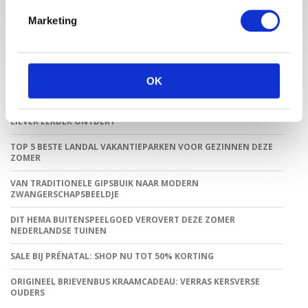
zwangerschap, moederschap, babyproducten, lifestyle en
fashion. Babystraatje.nl, het leukste online (winkel)straatje
Marketing
voor jou en je kleintje.
OK
LAATSTE BLOGS
DEZE HEMA ZWANGERSCHAPSONDERGOED ESSENTIALS HAD JE
LIEVER EERDER ONTDEKT
TOP 5 BESTE LANDAL VAKANTIEPARKEN VOOR GEZINNEN DEZE
ZOMER
VAN TRADITIONELE GIPSBUIK NAAR MODERN
ZWANGERSCHAPSBEELDJE
DIT HEMA BUITENSPEELGOED VEROVERT DEZE ZOMER
NEDERLANDSE TUINEN
SALE BIJ PRÉNATAL: SHOP NU TOT 50% KORTING
ORIGINEEL BRIEVENBUS KRAAMCADEAU: VERRAS KERSVERSE
OUDERS