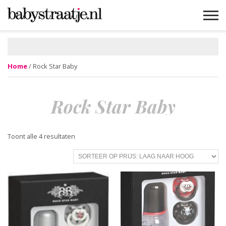
MAMABLOGS
MAMAVLOGS
ZWANGER
BABY
LIFESTYLE
MUSTHAVES
CELEBS
ADVIES
WEBSHOPS
GRATIS
WIN
KORTINGEN
Home
/ Rock Star Baby
Rock Star Baby
Gesorteerd
Toont alle 4 resultaten
op
prijs:
laag
naar
hoog