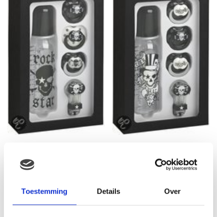
Rock Star Baby 5 delig Gift
Rock Star Baby – 5 delig
Set Pirate
Gift Set Tattoo
€
37.99
€
39.99
Toestemming
Details
Over