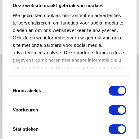
Deze website maakt gebruik van cookies
FILTER OP PRIJS
We gebruiken cookies om content en advertenties
te personaliseren, om functies voor social media te
Min.
Max.
bieden en om ons websiteverkeer te analyseren.
Ook delen we informatie over uw gebruik van onze
prijs
prijs
FILTER
site met onze partners voor social media,
adverteren en analyse. Deze partners kunnen deze
gegevens combineren met andere informatie die u
aan ze heeft verstrekt of die ze hebben verzameld
op basis van uw gebruik van hun services.
Toestemmingsselectie
Noodzakelijk
Voorkeuren
Babystraatje.nl is een uniek platform voor aanstaande en
jonge moeders. Een online ontmoetingsplek vol
Statistieken
inspirerende blogs en handige artikelen op het gebied van