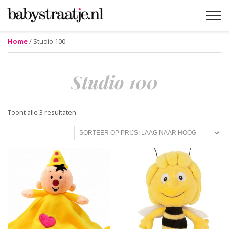
Home
/ Studio 100
MAMABLOGS
MAMAVLOGS
ZWANGER
BABY
LIFESTYLE
MUSTHAVES
CELEBS
ADVIES
WEBSHOPS
GRATIS
WIN
KORTINGEN
Studio 100
Gesorteerd
Toont alle 3 resultaten
op
prijs:
laag
naar
hoog