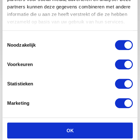
partners kunnen deze gegevens combineren met andere
informatie die u aan ze heeft verstrekt of die ze hebben
verzameld op basis van uw gebruik van hun services.
Babystraatje.nl is een uniek platform voor aanstaande en
jonge moeders. Een online ontmoetingsplek vol
Toestemmingsselectie
inspirerende blogs en handige artikelen op het gebied van
Noodzakelijk
zwangerschap, moederschap, babyproducten, lifestyle en
fashion. Babystraatje.nl, het leukste online (winkel)straatje
voor jou en je kleintje.
Voorkeuren
Statistieken
LAATSTE BLOGS
DEZE HEMA ZWANGERSCHAPSONDERGOED ESSENTIALS HAD JE
LIEVER EERDER ONTDEKT
Marketing
TOP 5 BESTE LANDAL VAKANTIEPARKEN VOOR GEZINNEN DEZE
ZOMER
OK
VAN TRADITIONELE GIPSBUIK NAAR MODERN
ZWANGERSCHAPSBEELDJE