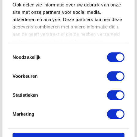
prijs
prijs
prijs
prijs
Ook delen we informatie over uw gebruik van onze
was:
is:
was:
is:
site met onze partners voor social media,
Aanbieding!
Aanbieding!
€6.99.
€4.99.
€5.99.
€4.99.
adverteren en analyse. Deze partners kunnen deze
gegevens combineren met andere informatie die u
aan ze heeft verstrekt of die ze hebben verzameld
op basis van uw gebruik van hun services.
Toestemmingsselectie
Noodzakelijk
Voorkeuren
Neutral Baby Shampoo –
250 ml – Shampoo
Statistieken
Oorspronkelijke
Huidige
€
6.99
€
4.99
prijs
prijs
Marketing
was:
is:
€6.99.
€4.99.