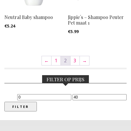
Neutral Baby shampoo
Jippie´s – Shampoo Peuter
Pet maat 1
€
5.24
€
5.99
←
1
2
3
→
FILTER OP PRIJS
Min.
Max.
prijs
prijs
FILTER