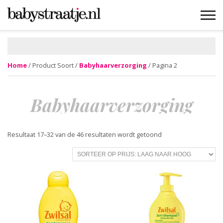
MAMABLOGS
MAMAVLOGS
ZWANGER
BABY
LIFESTYLE
MUSTHAVES
CELEBS
ADVIES
WEBSHOPS
GRATIS
WIN
KORTINGEN
Home
/ Product Soort /
Babyhaarverzorging
/ Pagina 2
Babyhaarverzorging
Gesorteerd
Resultaat 17–32 van de 46 resultaten wordt getoond
op
prijs:
laag
naar
hoog