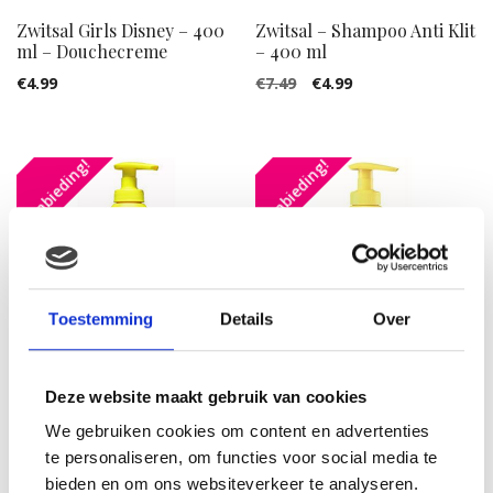
Zwitsal Girls Disney – 400
Zwitsal – Shampoo Anti Klit
ml – Douchecreme
– 400 ml
Oorspronkelijke
Huidige
€
4.99
€
7.49
€
4.99
prijs
prijs
was:
is:
Aanbieding!
Aanbieding!
€7.49.
€4.99.
Toestemming
Details
Over
Deze website maakt gebruik van cookies
Zwitsal – Shampoo Anti-
Zwitsal – Anti-Klit
We gebruiken cookies om content en advertenties
Klit Girls 200 ml
Shampoo Boys 400 ml
te personaliseren, om functies voor social media te
Oorspronkelijke
Huidige
Oorspronkelijke
Huidige
€
6.99
€
4.99
€
5.99
€
4.99
bieden en om ons websiteverkeer te analyseren.