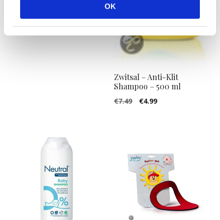
OK
Zwitsal – Anti-Klit
Shampoo – 500 ml
Oorspronkelijke
Huidige
€
7.49
€
4.99
prijs
prijs
was:
is:
€7.49.
€4.99.