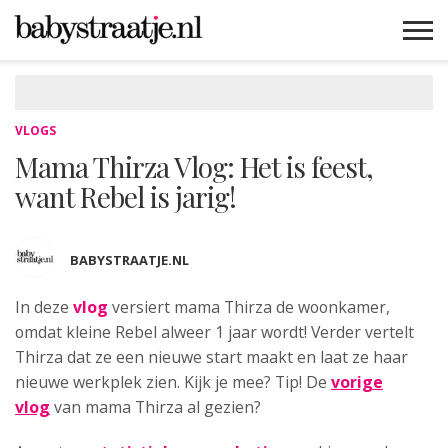
MAMABLOGS
MAMAVLOGS
ZWANGER
BABY
LIFESTYLE
MUSTHAVES
CELEBS
ADVIES
WEBSHOPS
GRATIS
WIN
KORTINGEN
VLOGS
Mama Thirza Vlog: Het is feest,
want Rebel is jarig!
BABYSTRAATJE.NL
In deze
vlog
versiert mama Thirza de woonkamer,
omdat kleine Rebel alweer 1 jaar wordt!
Verder vertelt
Thirza dat ze een nieuwe start maakt en laat ze haar
nieuwe werkplek zien. Kijk je mee? Tip! De
vorige
vlog
van mama Thirza al gezien?