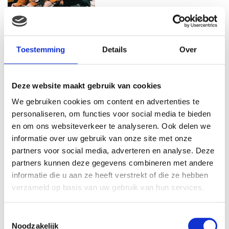
MAMA THIRZA VLOG: OP
VAKANTIE & TWEE ZIEKE
Toestemming
Details
Over
KINDEREN
Deze website maakt gebruik van cookies
We gebruiken cookies om content en advertenties te
MAMA CARMEN VLOG:
SCHOLEN ZIJN WEER
personaliseren, om functies voor social media te bieden
BEGONNEN & TANDEN BLEKEN
en om ons websiteverkeer te analyseren. Ook delen we
informatie over uw gebruik van onze site met onze
partners voor social media, adverteren en analyse. Deze
partners kunnen deze gegevens combineren met andere
MAMA THIRZA VLOG:
informatie die u aan ze heeft verstrekt of die ze hebben
CUPCAKES BAKKEN MET
verzameld op basis van uw gebruik van hun services.
DOCHTERTJE NOAH
Toestemmingsselectie
Noodzakelijk