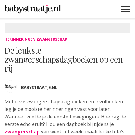
MAMABLOGS
MAMAVLOGS
ZWANGER
BABY
LIFESTYLE
MUSTHAVES
CELEBS
ADVIES
WEBSHOPS
GRATIS
WIN
KORTINGEN
HERINNERINGEN ZWANGERSCHAP
De leukste
zwangerschapsdagboeken op een
rij
BABYSTRAATJE.NL
Met deze zwangerschapsdagboeken en invulboeken
leg je de mooiste herinneringen vast voor later.
Wanneer voelde je de eerste bewegingen? Hoe zag de
eerste echo eruit? Hou een dagboek bij tijdens je
zwangerschap
van week tot week, maak leuke foto’s