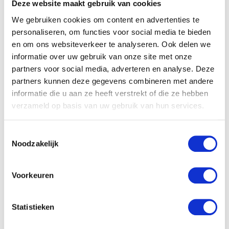
houd aanbiedingen in de gaten. Goede keuzes maken
Deze website maakt gebruik van cookies
en focussen op de basis zorgt ervoor dat je meer
We gebruiken cookies om content en advertenties te
budget overhoudt voor andere leuke dingen, zoals die
personaliseren, om functies voor social media te bieden
eerste schattige pakjes. Het inrichten van de
en om ons websiteverkeer te analyseren. Ook delen we
babykamer is het begin van een prachtig avontuur.
informatie over uw gebruik van onze site met onze
Neem de tijd om alles rustig uit te zoeken en geniet van
partners voor social media, adverteren en analyse. Deze
elk moment dat de kamer steeds een beetje meer af is.
partners kunnen deze gegevens combineren met andere
informatie die u aan ze heeft verstrekt of die ze hebben
verzameld op basis van uw gebruik van hun services.
Toestemmingsselectie
Noodzakelijk
Voorkeuren
Babystraatje.nl
Klik hier en lees meer blogs…
Statistieken