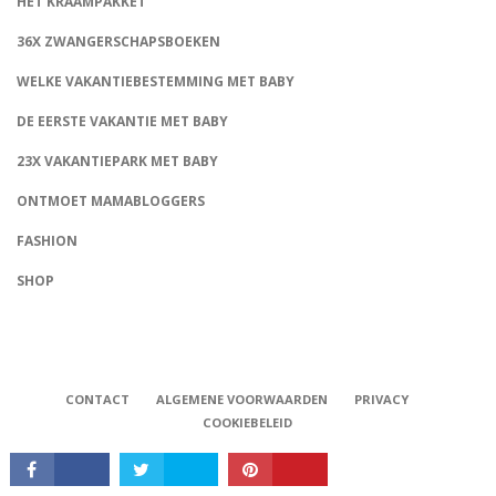
HET KRAAMPAKKET
36X ZWANGERSCHAPSBOEKEN
WELKE VAKANTIEBESTEMMING MET BABY
DE EERSTE VAKANTIE MET BABY
23X VAKANTIEPARK MET BABY
ONTMOET MAMABLOGGERS
FASHION
CONNECT
SHOP
CONTACT
ALGEMENE VOORWAARDEN
PRIVACY
COOKIEBELEID
Babystraatje.nl, Copyright © 2019