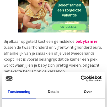
Bij elkaar opgeteld kost een gemiddelde
babykamer
tussen de twaalfhonderd en vijfentwintighonderd euro,
afhankelijk van je smaak en of je veel tweedehands
koopt. Het is vooral belangrijk dat de kamer een plek
wordt waar jij en je baby zich prettig voelen, ongeacht
het exacte bedrag op de kassabon.
Genieten van de voorpret
Uiteindelijk draait het niet om de duurste spullen, maar
Toestemming
Details
Over
om een veilige plek waar je kindje straks rustig kan
slapen. Begin op tijd met het vergelijken van prijzen en