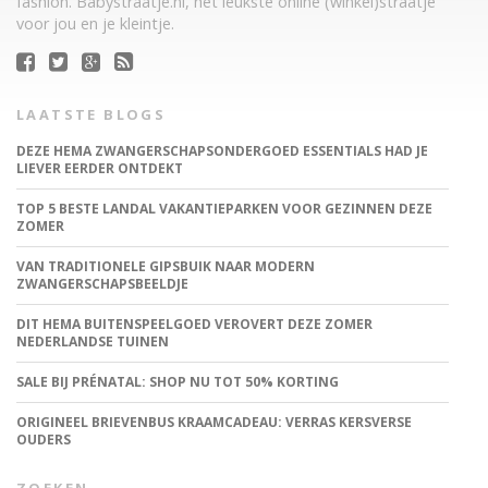
fashion. Babystraatje.nl, het leukste online (winkel)straatje
voor jou en je kleintje.
LAATSTE BLOGS
DEZE HEMA ZWANGERSCHAPSONDERGOED ESSENTIALS HAD JE
LIEVER EERDER ONTDEKT
TOP 5 BESTE LANDAL VAKANTIEPARKEN VOOR GEZINNEN DEZE
ZOMER
VAN TRADITIONELE GIPSBUIK NAAR MODERN
ZWANGERSCHAPSBEELDJE
DIT HEMA BUITENSPEELGOED VEROVERT DEZE ZOMER
NEDERLANDSE TUINEN
SALE BIJ PRÉNATAL: SHOP NU TOT 50% KORTING
ORIGINEEL BRIEVENBUS KRAAMCADEAU: VERRAS KERSVERSE
OUDERS
ZOEKEN