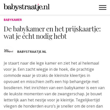
BABYKAMER
MAMABLOGS
MAMAVLOGS
ZWANGER
BABY
LIFESTYLE
MUSTHAVES
CELEBS
ADVIES
WEBSHOPS
GRATIS
WIN
KORTINGEN
De babykamer en het prijskaartje:
wat je écht nodig hebt
BABYSTRAATJE.NL
Je staart naar die lege kamer en ziet het al helemaal
voor je. Een zacht wiegje
in de hoek, die prachtige
commode waar je straks de kleinste kleertjes in
opvouwt en misschien zelfs een hip behangetje met
bosdieren. Het inrichten van een babykamer is een van
de leukste momenten van de zwangerschap. Je bouwt
letterlijk aan het nestje voor je kleintje. Tegelijkertijd
vliegen de honderden euro’s je sneller om de oren dan