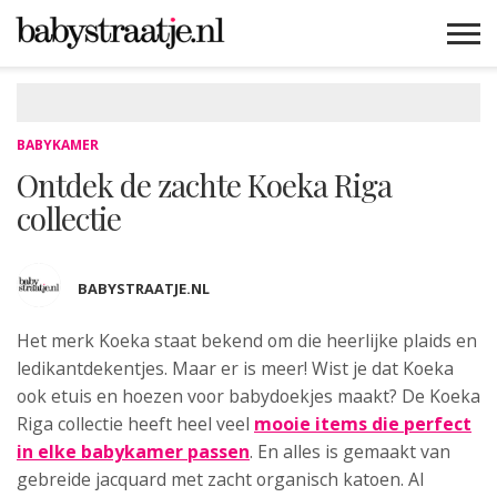
MAMABLOGS
MAMAVLOGS
ZWANGER
BABY
LIFESTYLE
MUSTHAVES
CELEBS
ADVIES
WEBSHOPS
GRATIS
WIN
KORTINGEN
BABYKAMER
Ontdek de zachte Koeka Riga
collectie
BABYSTRAATJE.NL
Het merk Koeka staat bekend om die heerlijke plaids en
ledikantdekentjes
. Maar er is meer! Wist je dat Koeka
ook etuis en hoezen voor babydoekjes maakt? De Koeka
Riga collectie heeft heel veel
mooie items die perfect
in elke babykamer passen
. En alles is gemaakt van
gebreide jacquard met zacht organisch katoen. Al