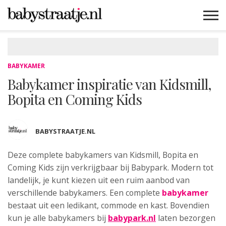
MAMABLOGS
MAMAVLOGS
ZWANGER
BABY
LIFESTYLE
MUSTHAVES
CELEBS
ADVIES
WEBSHOPS
GRATIS
WIN
KORTINGEN
BABYKAMER
Babykamer inspiratie van Kidsmill,
Bopita en Coming Kids
BABYSTRAATJE.NL
Deze complete babykamers van Kidsmill, Bopita en
Coming Kids
zijn verkrijgbaar bij Babypark. Modern tot
landelijk, je kunt kiezen uit een ruim aanbod van
verschillende babykamers. Een complete
babykamer
bestaat uit een ledikant, commode en kast. Bovendien
kun je alle babykamers bij
babypark.nl
laten bezorgen