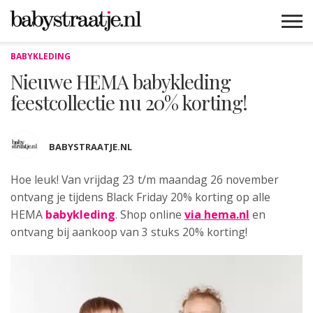
BABYKLEDING
MAMABLOGS
MAMAVLOGS
ZWANGER
BABY
LIFESTYLE
MUSTHAVES
CELEBS
ADVIES
WEBSHOPS
GRATIS
WIN
KORTINGEN
Nieuwe HEMA babykleding
feestcollectie nu 20% korting!
BABYSTRAATJE.NL
Hoe leuk! Van vrijdag 23 t/m maandag 26 november
ontvang je tijdens Black Friday 20% korting
op alle
HEMA
babykleding
. Shop online
via hema.nl
en
ontvang bij aankoop van 3 stuks 20% korting!