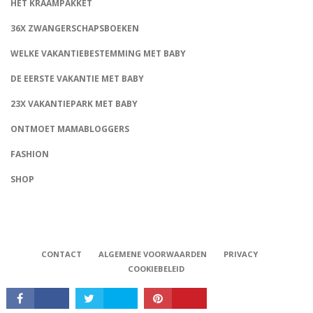
HET KRAAMPAKKET
36X ZWANGERSCHAPSBOEKEN
WELKE VAKANTIEBESTEMMING MET BABY
DE EERSTE VAKANTIE MET BABY
23X VAKANTIEPARK MET BABY
ONTMOET MAMABLOGGERS
FASHION
CONNECT
SHOP
CONTACT
ALGEMENE VOORWAARDEN
PRIVACY
COOKIEBELEID
Babystraatje.nl, Copyright © 2019