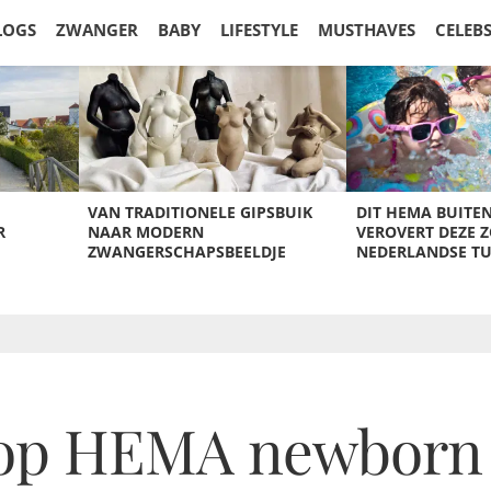
LOGS
ZWANGER
BABY
LIFESTYLE
MUSTHAVES
CELEB
VAN TRADITIONELE GIPSBUIK
DIT HEMA BUITE
R
NAAR MODERN
VEROVERT DEZE 
ZWANGERSCHAPSBEELDJE
NEDERLANDSE T
s op HEMA newborn 