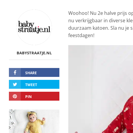
Woohoo! Nu 2e halve prijs 
nu verkrijgbaar in diverse kle
duurzaam katoen. Sla nu je s
feestdagen!
BABYSTRAATJE.NL
SHARE
TWEET
PIN