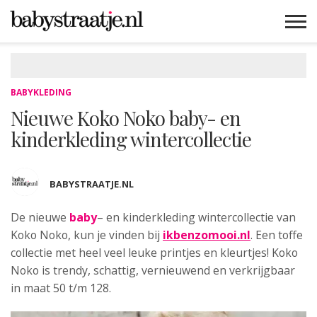
MAMABLOGS
MAMAVLOGS
ZWANGER
BABY
LIFESTYLE
MUSTHAVES
CELEBS
ADVIES
WEBSHOPS
GRATIS
WIN
KORTINGEN
BABYKLEDING
Nieuwe Koko Noko baby- en
kinderkleding wintercollectie
BABYSTRAATJE.NL
De nieuwe
baby
– en kinderkleding wintercollectie van
Koko Noko
, kun je vinden bij
ikbenzomooi.nl
. Een toffe
collectie met heel veel leuke printjes en kleurtjes! Koko
Noko is trendy, schattig, vernieuwend en verkrijgbaar
in maat 50 t/m 128.