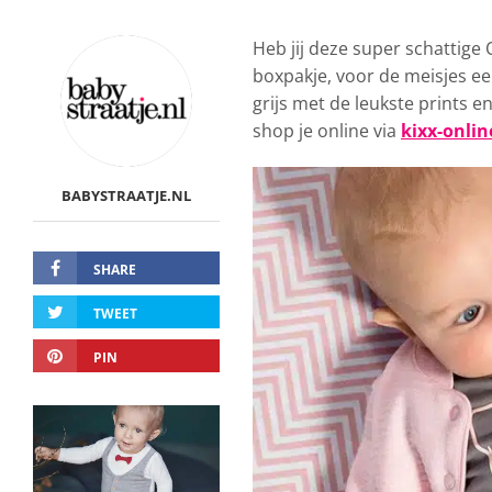
Heb jij deze super schattige
boxpakje, voor de meisjes een
grijs met de leukste prints 
shop je online via
kixx-onlin
BABYSTRAATJE.NL
SHARE
TWEET
PIN