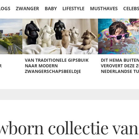
LOGS
ZWANGER
BABY
LIFESTYLE
MUSTHAVES
CELEB
VAN TRADITIONELE GIPSBUIK
DIT HEMA BUITE
R
NAAR MODERN
VEROVERT DEZE 
ZWANGERSCHAPSBEELDJE
NEDERLANDSE T
wborn collectie va