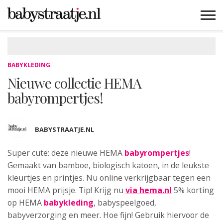
MAMABLOGS
MAMAVLOGS
ZWANGER
BABY
LIFESTYLE
MUSTHAVES
CELEBS
ADVIES
WEBSHOPS
GRATIS
WIN
KORTINGEN
BABYKLEDING
Nieuwe collectie HEMA
babyrompertjes!
BABYSTRAATJE.NL
Super cute: deze nieuwe HEMA
babyrompertjes
!
Gemaakt van bamboe, biologisch katoen, in de leukste
kleurtjes en printjes. Nu online verkrijgbaar tegen een
mooi HEMA prijsje. Tip! Krijg nu
via hema.nl
5% korting
op HEMA
babykleding
, babyspeelgoed,
babyverzorging en meer. Hoe fijn! Gebruik hiervoor de