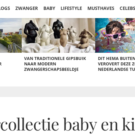
LOGS
ZWANGER
BABY
LIFESTYLE
MUSTHAVES
CELEB
VAN TRADITIONELE GIPSBUIK
DIT HEMA BUITE
R
NAAR MODERN
VEROVERT DEZE 
ZWANGERSCHAPSBEELDJE
NEDERLANDSE T
ollectie baby en k