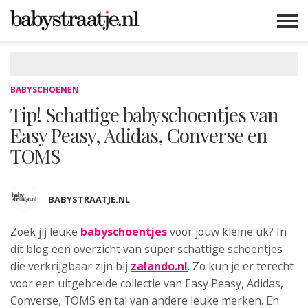
MAMABLOGS
MAMAVLOGS
ZWANGER
BABY
LIFESTYLE
MUSTHAVES
CELEBS
ADVIES
WEBSHOPS
GRATIS
WIN
KORTINGEN
BABYSCHOENEN
Tip! Schattige babyschoentjes van
Easy Peasy, Adidas, Converse en
TOMS
BABYSTRAATJE.NL
Zoek jij leuke
babyschoentjes
voor jouw
kleine uk? In
dit blog een overzicht van super schattige schoentjes
die verkrijgbaar zijn bij
zalando.nl
. Zo kun je er terecht
voor een uitgebreide collectie van Easy Peasy, Adidas,
Converse, TOMS en tal van andere leuke merken. En