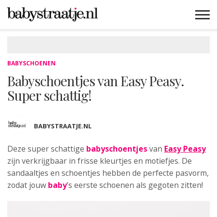
MAMABLOGS
MAMAVLOGS
ZWANGER
BABY
LIFESTYLE
MUSTHAVES
CELEBS
ADVIES
WEBSHOPS
GRATIS
WIN
KORTINGEN
BABYSCHOENEN
Babyschoentjes van Easy Peasy.
Super schattig!
BABYSTRAATJE.NL
Deze super schattige
babyschoentjes
van
Easy Peasy
zijn
verkrijgbaar in frisse kleurtjes en motiefjes. De
sandaaltjes en schoentjes hebben de perfecte pasvorm,
zodat jouw
baby
’s eerste schoenen als gegoten zitten!