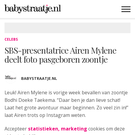
MAMABLOGS
MAMAVLOGS
ZWANGER
BABY
LIFESTYLE
MUSTHAVES
CELEBS
ADVIES
WEBSHOPS
GRATIS
WIN
KORTINGEN
CELEBS
SBS-presentatrice Airen Mylene
deelt foto pasgeboren zoontje
BABYSTRAATJE.NL
Leuk! Airen Mylene is vorige week
bevallen van zoontje
Bodhi Doeke Taekema. “Daar ben je dan lieve schat!
Laat het grote avontuur maar beginnen. Zo veel zin in!”
laat Airen trots op Instagram weten.
Accepteer
statistieken, marketing
cookies om deze