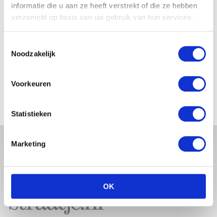
BABYBUIK OP IBIZA
informatie die u aan ze heeft verstrekt of die ze hebben
verzameld op basis van uw gebruik van hun services.
Toestemmingsselectie
Noodzakelijk
MONICA GEUZE DEELT
PRACHTIGE FOTO MET BABY
ZARA-LIZZY
Voorkeuren
Statistieken
Marketing
OK