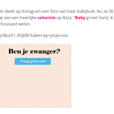
man
deelt op Instagram een foto van haar babybuik. Nu ze 30
sje van een heerlijke
vakantie
op Ibiza. “
Baby
groeit hard, ik
thousiast weten.
p/Bov51_0hjKB/?taken-by=josjecoos