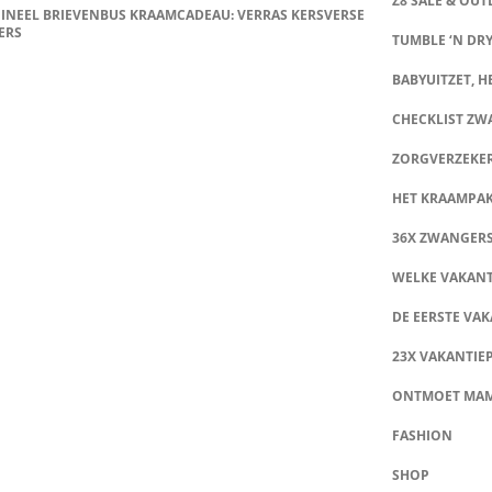
Z8 SALE & OUT
INEEL BRIEVENBUS KRAAMCADEAU: VERRAS KERSVERSE
ERS
TUMBLE ‘N DRY
BABYUITZET, HE
CHECKLIST Z
ZORGVERZEKE
HET KRAAMPA
36X ZWANGER
WELKE VAKANT
DE EERSTE VAK
23X VAKANTIE
ONTMOET MA
FASHION
SHOP