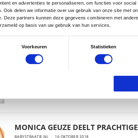
ent en advertenties te personaliseren, om functies voor social
. Ook delen we informatie over uw gebruik van onze site met on
e. Deze partners kunnen deze gegevens combineren met andere i
erzameld op basis van uw gebruik van hun services.
KIM KÖTTER DEELT PRACHTIGE G
MANNEN
Voorkeuren
Statistieken
BABYSTRAATJE.NL
23 OKTOBER 2018
MONICA GEUZE DEELT PRACHTIGE
BABYSTRAATJE.NL
16 OKTOBER 2018