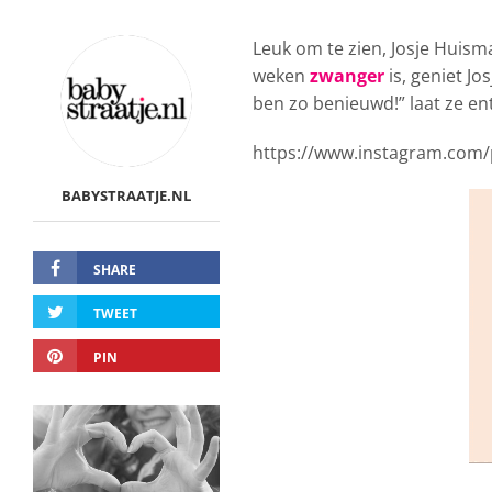
Leuk om te zien, Josje Huis
weken
zwanger
is, geniet Jo
ben zo benieuwd!” laat ze en
https://www.instagram.com/
BABYSTRAATJE.NL
SHARE
TWEET
PIN