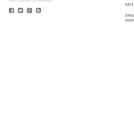
SALE
ORIG
OUD