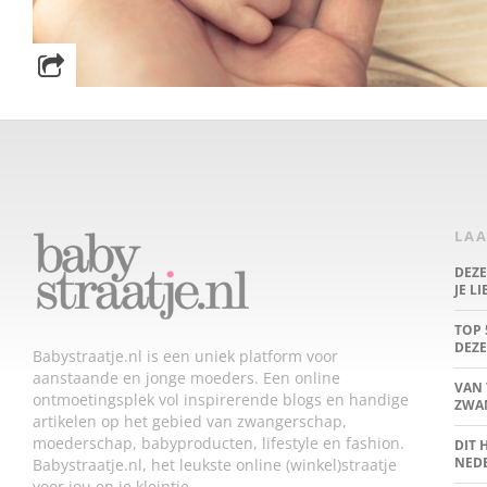
LAA
DEZ
JE L
TOP 
DEZE
Babystraatje.nl is een uniek platform voor
aanstaande en jonge moeders. Een online
VAN 
ontmoetingsplek vol inspirerende blogs en handige
ZWA
artikelen op het gebied van zwangerschap,
moederschap, babyproducten, lifestyle en fashion.
DIT 
NED
Babystraatje.nl, het leukste online (winkel)straatje
voor jou en je kleintje.