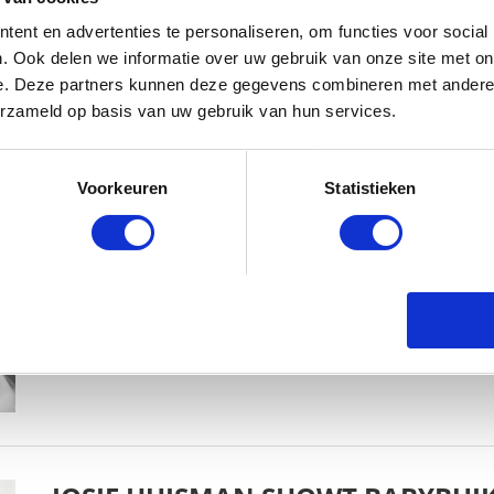
ent en advertenties te personaliseren, om functies voor social
. Ook delen we informatie over uw gebruik van onze site met on
e. Deze partners kunnen deze gegevens combineren met andere i
erzameld op basis van uw gebruik van hun services.
KIM KÖTTER DEELT PRACHTIGE G
Voorkeuren
Statistieken
MANNEN
BABYSTRAATJE.NL
23 OKTOBER 2018