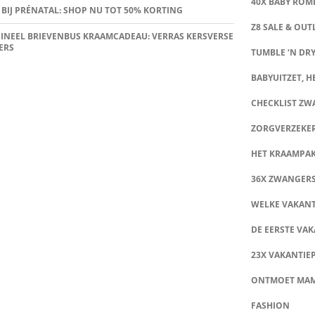
40X BABY ROMP
 BIJ PRÉNATAL: SHOP NU TOT 50% KORTING
Z8 SALE & OUT
INEEL BRIEVENBUS KRAAMCADEAU: VERRAS KERSVERSE
ERS
TUMBLE ‘N DRY
BABYUITZET, HE
CHECKLIST Z
ZORGVERZEKE
HET KRAAMPA
36X ZWANGER
WELKE VAKANT
DE EERSTE VAK
23X VAKANTIE
ONTMOET MA
FASHION