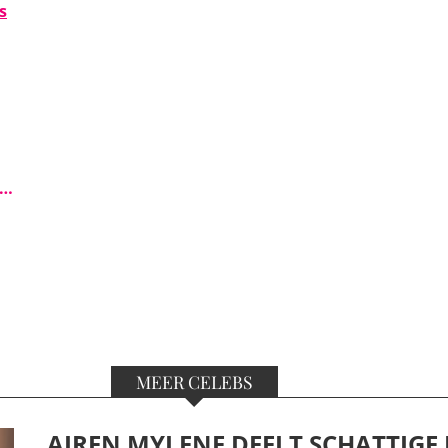
s
s…
MEER CELEBS
AIREN MYLENE DEELT SCHATTIGE