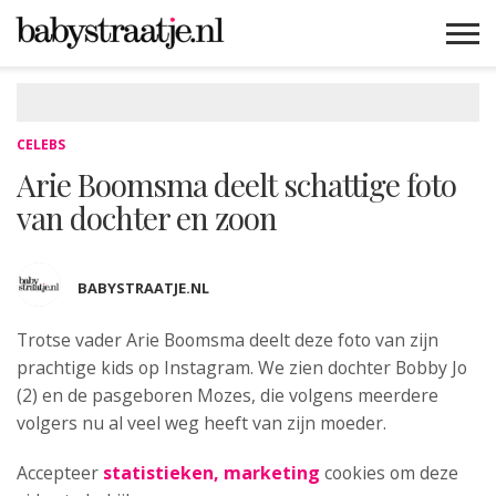
MAMABLOGS
MAMAVLOGS
ZWANGER
BABY
LIFESTYLE
MUSTHAVES
CELEBS
ADVIES
WEBSHOPS
GRATIS
WIN
KORTINGEN
CELEBS
Arie Boomsma deelt schattige foto
van dochter en zoon
BABYSTRAATJE.NL
Trotse vader Arie Boomsma deelt deze foto
van zijn
prachtige kids op Instagram. We zien dochter Bobby Jo
(2) en de pasgeboren Mozes, die volgens meerdere
volgers nu al veel weg heeft van zijn moeder.
Accepteer
statistieken, marketing
cookies om deze