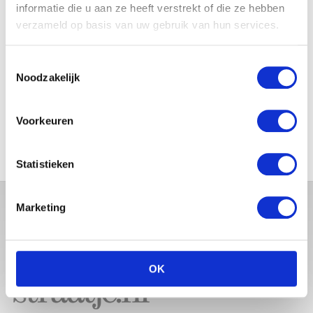
BABYBUIK OP IBIZA
informatie die u aan ze heeft verstrekt of die ze hebben
verzameld op basis van uw gebruik van hun services.
Toestemmingsselectie
Noodzakelijk
MONICA GEUZE DEELT
PRACHTIGE FOTO MET BABY
ZARA-LIZZY
Voorkeuren
Statistieken
Marketing
OK