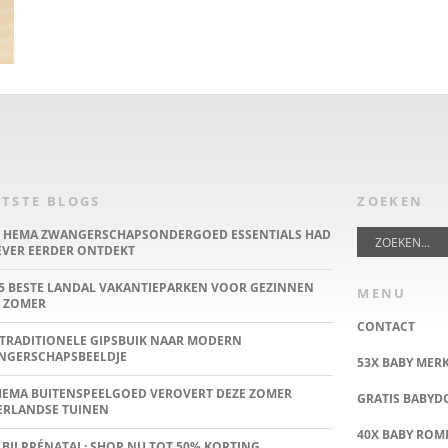
TSTE BLOGS
ZOEKEN
E HEMA ZWANGERSCHAPSONDERGOED ESSENTIALS HAD
IEVER EERDER ONTDEKT
5 BESTE LANDAL VAKANTIEPARKEN VOOR GEZINNEN
MENU
 ZOMER
CONTACT
TRADITIONELE GIPSBUIK NAAR MODERN
NGERSCHAPSBEELDJE
53X BABY MER
HEMA BUITENSPEELGOED VEROVERT DEZE ZOMER
GRATIS BABY
ERLANDSE TUINEN
40X BABY ROMP
 BIJ PRÉNATAL: SHOP NU TOT 50% KORTING