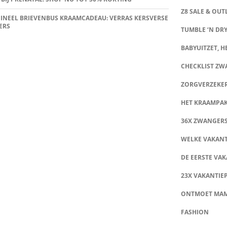
Z8 SALE & OUT
INEEL BRIEVENBUS KRAAMCADEAU: VERRAS KERSVERSE
ERS
TUMBLE ‘N DRY
BABYUITZET, HE
CHECKLIST Z
ZORGVERZEKE
HET KRAAMPA
36X ZWANGER
WELKE VAKANT
DE EERSTE VAK
23X VAKANTIE
ONTMOET MA
FASHION