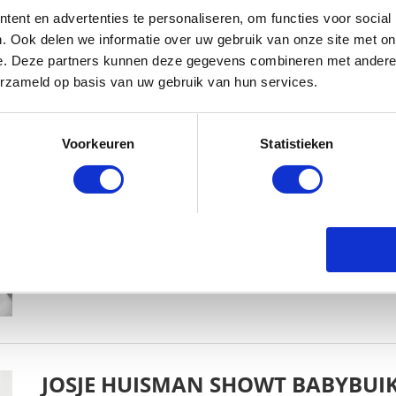
ent en advertenties te personaliseren, om functies voor social
. Ook delen we informatie over uw gebruik van onze site met on
e. Deze partners kunnen deze gegevens combineren met andere i
erzameld op basis van uw gebruik van hun services.
KIM KÖTTER DEELT PRACHTIGE G
MANNEN
Voorkeuren
Statistieken
BABYSTRAATJE.NL
23 OKTOBER 2018
JOSJE HUISMAN SHOWT BABYBUIK