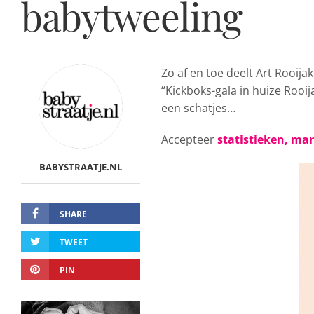
babytweeling
Zo af en toe deelt Art Rooija
“Kickboks-gala in huize Rooij
een schatjes…
Accepteer
statistieken, ma
BABYSTRAATJE.NL
SHARE
TWEET
PIN