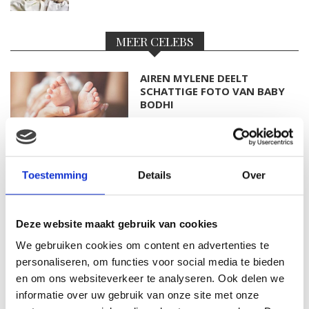
MEER CELEBS
AIREN MYLENE DEELT
SCHATTIGE FOTO VAN BABY
BODHI
FOTO: SAAR KONINGSBERGER
Toestemming
Details
Over
MET DOCHTERTJE SCOTTIE
Deze website maakt gebruik van cookies
We gebruiken cookies om content en advertenties te
KIM KÖTTER DEELT PRACHTIGE
personaliseren, om functies voor social media te bieden
GEZINSFOTO MET HAAR
en om ons websiteverkeer te analyseren. Ook delen we
MANNEN
informatie over uw gebruik van onze site met onze