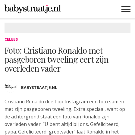
MAMABLOGS
MAMAVLOGS
ZWANGER
BABY
LIFESTYLE
MUSTHAVES
CELEBS
ADVIES
WEBSHOPS
GRATIS
WIN
KORTINGEN
CELEBS
Foto: Cristiano Ronaldo met
pasgeboren tweeling eert zijn
overleden vader
BABYSTRAATJE.NL
Cristiano Ronaldo deelt op Instagram
een foto samen
met zijn pasgeboren tweeling. Extra speciaal, want op
de achtergrond staat een foto van Ronaldo zijn
overleden vader. “U bent altijd bij ons. Gefeliciteerd,
papa. Gefeliciteerd, grootvader” laat Ronaldo in het