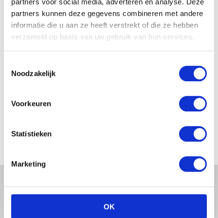
partners voor social media, adverteren en analyse. Deze
partners kunnen deze gegevens combineren met andere
informatie die u aan ze heeft verstrekt of die ze hebben
JOSJE HUISMAN SHOWT
verzameld op basis van uw gebruik van hun services.
BABYBUIK OP IBIZA
Toestemmingsselectie
Noodzakelijk
MONICA GEUZE DEELT
Voorkeuren
PRACHTIGE FOTO MET BABY
ZARA-LIZZY
Statistieken
Marketing
OK