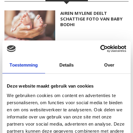
AIREN MYLENE DEELT
SCHATTIGE FOTO VAN BABY
BODHI
FOTO: SAAR KONINGSBERGER
MET DOCHTERTJE SCOTTIE
Toestemming
Details
Over
Deze website maakt gebruik van cookies
KIM KÖTTER DEELT PRACHTIGE
We gebruiken cookies om content en advertenties te
GEZINSFOTO MET HAAR
personaliseren, om functies voor social media te bieden
MANNEN
en om ons websiteverkeer te analyseren. Ook delen we
informatie over uw gebruik van onze site met onze
partners voor social media, adverteren en analyse. Deze
partners kunnen deze gegevens combineren met andere
JOSJE HUISMAN SHOWT