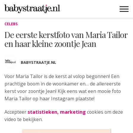
CELEBS
MAMABLOGS
MAMAVLOGS
ZWANGER
BABY
LIFESTYLE
MUSTHAVES
CELEBS
ADVIES
WEBSHOPS
GRATIS
WIN
KORTINGEN
De eerste kerstfoto van Maria Tailor
en haar kleine zoontje Jean
BABYSTRAATJE.NL
Voor Maria Tailor is de kerst al volop
begonnen! Een
prachtige boom in de woonkamer en… de allereerste
kerst voor zoontje Jean! Kijk eens wat een mooie foto
Maria Tailor op haar Instagram plaatste!
Accepteer
statistieken, marketing
cookies om deze
video te bekijken.