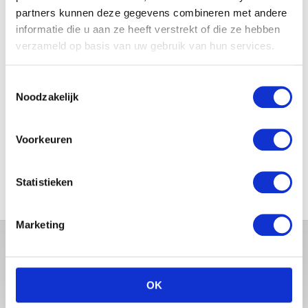
partners kunnen deze gegevens combineren met andere
informatie die u aan ze heeft verstrekt of die ze hebben
JOSJE HUISMAN SHOWT
BABYBUIK OP IBIZA
verzameld op basis van uw gebruik van hun services.
Toestemmingsselectie
Noodzakelijk
MONICA GEUZE DEELT
PRACHTIGE FOTO MET BABY
Voorkeuren
ZARA-LIZZY
Statistieken
Marketing
OK