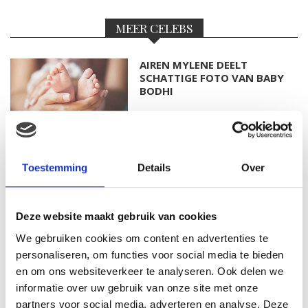
MEER CELEBS
AIREN MYLENE DEELT
SCHATTIGE FOTO VAN BABY
BODHI
FOTO: SAAR KONINGSBERGER
Toestemming
Details
Over
MET DOCHTERTJE SCOTTIE
Deze website maakt gebruik van cookies
We gebruiken cookies om content en advertenties te
KIM KÖTTER DEELT PRACHTIGE
personaliseren, om functies voor social media te bieden
GEZINSFOTO MET HAAR
en om ons websiteverkeer te analyseren. Ook delen we
MANNEN
informatie over uw gebruik van onze site met onze
partners voor social media, adverteren en analyse. Deze