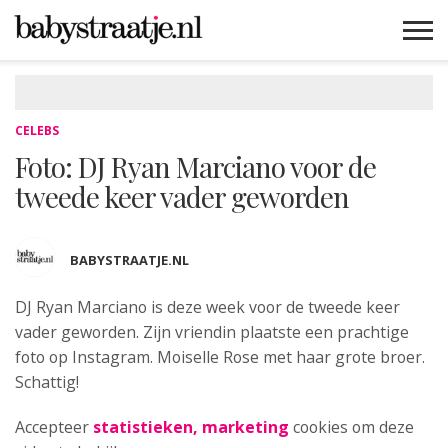
MAMABLOGS
MAMAVLOGS
ZWANGER
BABY
LIFESTYLE
MUSTHAVES
CELEBS
ADVIES
WEBSHOPS
GRATIS
WIN
KORTINGEN
CELEBS
Foto: DJ Ryan Marciano voor de
tweede keer vader geworden
BABYSTRAATJE.NL
DJ Ryan Marciano is deze
week voor de tweede keer
vader geworden. Zijn vriendin plaatste een prachtige
foto op Instagram. Moiselle Rose met haar grote broer.
Schattig!
Accepteer
statistieken, marketing
cookies om deze