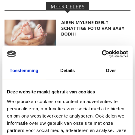
MEER CELEBS
AIREN MYLENE DEELT
SCHATTIGE FOTO VAN BABY
BODHI
FOTO: SAAR KONINGSBERGER
MET DOCHTERTJE SCOTTIE
Toestemming
Details
Over
Deze website maakt gebruik van cookies
We gebruiken cookies om content en advertenties te
KIM KÖTTER DEELT PRACHTIGE
GEZINSFOTO MET HAAR
personaliseren, om functies voor social media te bieden
MANNEN
en om ons websiteverkeer te analyseren. Ook delen we
informatie over uw gebruik van onze site met onze
partners voor social media, adverteren en analyse. Deze