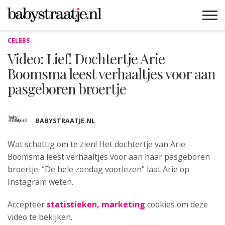
CELEBS
MAMABLOGS
MAMAVLOGS
ZWANGER
BABY
LIFESTYLE
MUSTHAVES
CELEBS
ADVIES
WEBSHOPS
GRATIS
WIN
KORTINGEN
Video: Lief! Dochtertje Arie
Boomsma leest verhaaltjes voor aan
pasgeboren broertje
BABYSTRAATJE.NL
Wat schattig om te zien! Het dochtertje van Arie
Boomsma leest verhaaltjes
voor aan haar pasgeboren
broertje. “De hele zondag voorlezen” laat Arie op
Instagram weten.
Accepteer
statistieken, marketing
cookies om deze
video te bekijken.