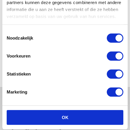
partners kunnen deze gegevens combineren met andere
JOSJE HUISMAN SHOWT
informatie die u aan ze heeft verstrekt of die ze hebben
BABYBUIK OP IBIZA
verzameld op basis van uw gebruik van hun services.
Toestemmingsselectie
Noodzakelijk
MONICA GEUZE DEELT
PRACHTIGE FOTO MET BABY
Voorkeuren
ZARA-LIZZY
Statistieken
Marketing
OK