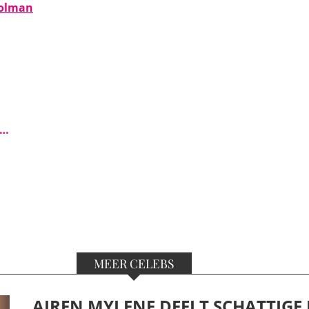
Polman
s…
MEER CELEBS
AIREN MYLENE DEELT SCHATTIGE