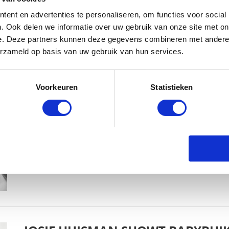
ent en advertenties te personaliseren, om functies voor social
. Ook delen we informatie over uw gebruik van onze site met on
e. Deze partners kunnen deze gegevens combineren met andere i
erzameld op basis van uw gebruik van hun services.
KIM KÖTTER DEELT PRACHTIGE G
Voorkeuren
Statistieken
MANNEN
BABYSTRAATJE.NL
23 OKTOBER 2018