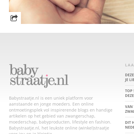
LAA
DEZ
JE L
TOP 
DEZE
Babystraatje.nl is een uniek platform voor
aanstaande en jonge moeders. Een online
VAN 
ontmoetingsplek vol inspirerende blogs en handige
ZWA
artikelen op het gebied van zwangerschap,
moederschap, babyproducten, lifestyle en fashion.
DIT 
NED
Babystraatje.nl, het leukste online (winkel)straatje
voor jou en je kleintje.