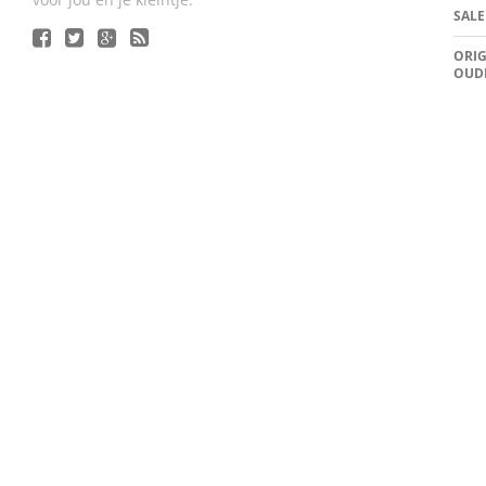
SALE
ORIG
OUD