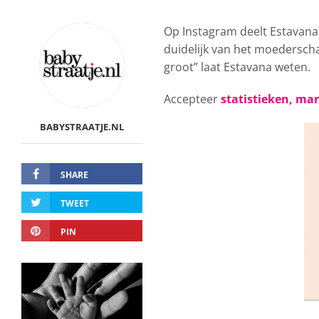
Op Instagram deelt Estavan
duidelijk van het moederschap
groot” laat Estavana weten.
Accepteer
statistieken, ma
BABYSTRAATJE.NL
SHARE
TWEET
PIN