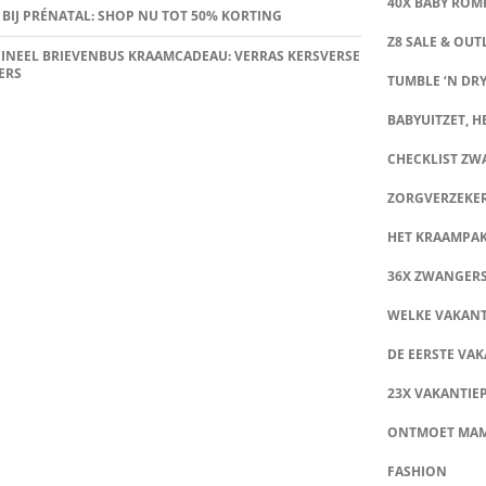
40X BABY ROMP
 BIJ PRÉNATAL: SHOP NU TOT 50% KORTING
Z8 SALE & OUT
INEEL BRIEVENBUS KRAAMCADEAU: VERRAS KERSVERSE
ERS
TUMBLE ‘N DRY
BABYUITZET, HE
CHECKLIST Z
ZORGVERZEKE
HET KRAAMPA
36X ZWANGER
WELKE VAKANT
DE EERSTE VAK
23X VAKANTIE
ONTMOET MA
FASHION