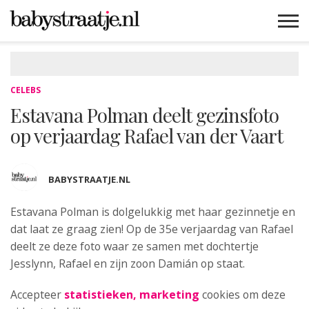
MAMABLOGS
MAMAVLOGS
ZWANGER
BABY
LIFESTYLE
MUSTHAVES
CELEBS
ADVIES
WEBSHOPS
GRATIS
WIN
KORTINGEN
CELEBS
Estavana Polman deelt gezinsfoto
op verjaardag Rafael van der Vaart
BABYSTRAATJE.NL
Estavana Polman is dolgelukkig met haar gezinnetje
en
dat laat ze graag zien! Op de 35e verjaardag van Rafael
deelt ze deze foto waar ze samen met dochtertje
Jesslynn, Rafael en zijn zoon Damián op staat.
Accepteer
statistieken, marketing
cookies om deze