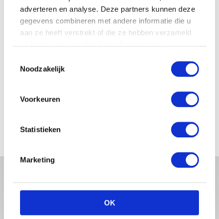
adverteren en analyse. Deze partners kunnen deze
gegevens combineren met andere informatie die u
JOSJE HUISMAN SHOWT
BABYBUIK OP IBIZA
aan ze heeft verstrekt of die ze hebben verzameld
op basis van uw gebruik van hun services.
Toestemmingsselectie
Noodzakelijk
MONICA GEUZE DEELT
PRACHTIGE FOTO MET BABY
Voorkeuren
ZARA-LIZZY
Statistieken
Marketing
OK