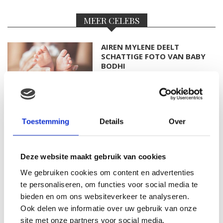
MEER CELEBS
AIREN MYLENE DEELT
SCHATTIGE FOTO VAN BABY
BODHI
FOTO: SAAR KONINGSBERGER
Toestemming
Details
Over
MET DOCHTERTJE SCOTTIE
Deze website maakt gebruik van cookies
We gebruiken cookies om content en advertenties
KIM KÖTTER DEELT PRACHTIGE
te personaliseren, om functies voor social media te
GEZINSFOTO MET HAAR
bieden en om ons websiteverkeer te analyseren.
MANNEN
Ook delen we informatie over uw gebruik van onze
site met onze partners voor social media,