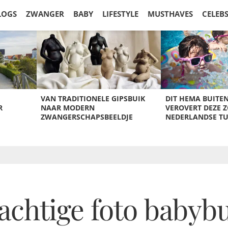
LOGS
ZWANGER
BABY
LIFESTYLE
MUSTHAVES
CELEB
VAN TRADITIONELE GIPSBUIK
DIT HEMA BUITE
R
NAAR MODERN
VEROVERT DEZE 
ZWANGERSCHAPSBEELDJE
NEDERLANDSE T
rachtige foto babyb