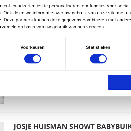
ent en advertenties te personaliseren, om functies voor social
. Ook delen we informatie over uw gebruik van onze site met on
e. Deze partners kunnen deze gegevens combineren met andere i
erzameld op basis van uw gebruik van hun services.
KIM KÖTTER DEELT PRACHTIGE G
MANNEN
Voorkeuren
Statistieken
BABYSTRAATJE.NL
23 OKTOBER 2018
JOSJE HUISMAN SHOWT BABYBUIK