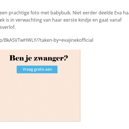
 een prachtige foto
met babybuik. Niet eerder deelde Eva ha
ek is in verwachting van haar eerste kindje en gaat vanaf
verlof.
p/BkA5VTwHWLY/?taken-by=evajinekofficial