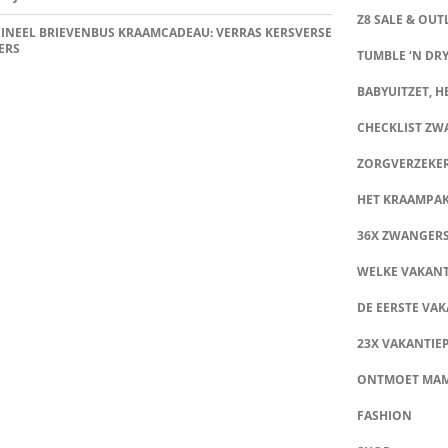
Z8 SALE & OUT
INEEL BRIEVENBUS KRAAMCADEAU: VERRAS KERSVERSE
ERS
TUMBLE ‘N DRY
BABYUITZET, HE
CHECKLIST Z
ZORGVERZEKE
HET KRAAMPA
36X ZWANGER
WELKE VAKANT
DE EERSTE VAK
23X VAKANTIE
ONTMOET MA
FASHION