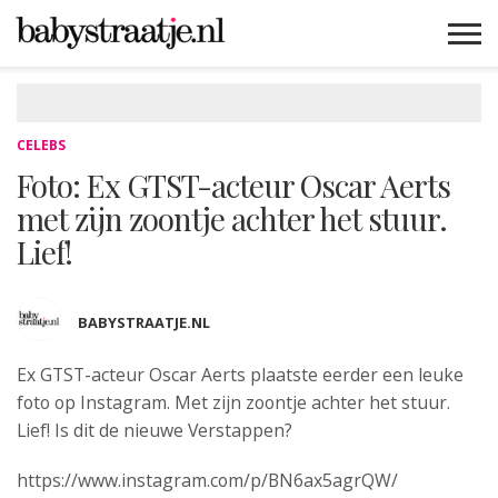
MAMABLOGS
MAMAVLOGS
ZWANGER
BABY
LIFESTYLE
MUSTHAVES
CELEBS
ADVIES
WEBSHOPS
GRATIS
WIN
KORTINGEN
CELEBS
Foto: Ex GTST-acteur Oscar Aerts
met zijn zoontje achter het stuur.
Lief!
BABYSTRAATJE.NL
Ex GTST-acteur Oscar Aerts
plaatste eerder een leuke
foto op Instagram. Met zijn zoontje achter het stuur.
Lief! Is dit de nieuwe Verstappen?
https://www.instagram.com/p/BN6ax5agrQW/