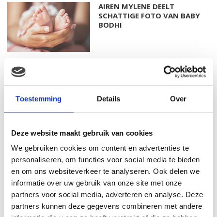
AIREN MYLENE DEELT
SCHATTIGE FOTO VAN BABY
BODHI
FOTO: SAAR KONINGSBERGER
MET DOCHTERTJE SCOTTIE
Toestemming
Details
Over
Deze website maakt gebruik van cookies
KIM KÖTTER DEELT PRACHTIGE
GEZINSFOTO MET HAAR
We gebruiken cookies om content en advertenties te
MANNEN
personaliseren, om functies voor social media te bieden
en om ons websiteverkeer te analyseren. Ook delen we
informatie over uw gebruik van onze site met onze
partners voor social media, adverteren en analyse. Deze
JOSJE HUISMAN SHOWT
partners kunnen deze gegevens combineren met andere
BABYBUIK OP IBIZA