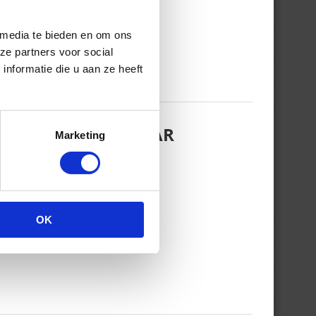
 media te bieden en om ons
ze partners voor social
nformatie die u aan ze heeft
EZINSFOTO MET HAAR
Marketing
OK