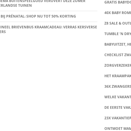
HEMA BUITENSPEELGOED VEROVERT DEZE ZOMER
GRATIS BABY
ERLANDSE TUINEN
40X BABY ROMP
 BIJ PRÉNATAL: SHOP NU TOT 50% KORTING
Z8 SALE & OUT
INEEL BRIEVENBUS KRAAMCADEAU: VERRAS KERSVERSE
ERS
TUMBLE ‘N DRY
BABYUITZET, HE
CHECKLIST Z
ZORGVERZEKE
HET KRAAMPA
36X ZWANGER
WELKE VAKANT
DE EERSTE VAK
23X VAKANTIE
ONTMOET MA