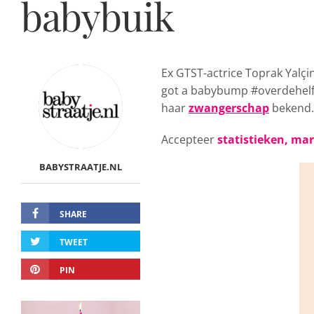
babybuik
Ex GTST-actrice Toprak Yalçi
got a babybump #overdehelft
haar
zwangerschap
bekend.
Accepteer
statistieken, ma
BABYSTRAATJE.NL
SHARE
TWEET
PIN