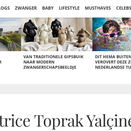
LOGS
ZWANGER
BABY
LIFESTYLE
MUSTHAVES
CELEB
VAN TRADITIONELE GIPSBUIK
DIT HEMA BUITE
R
NAAR MODERN
VEROVERT DEZE 
ZWANGERSCHAPSBEELDJE
NEDERLANDSE T
trice Toprak Yalçin