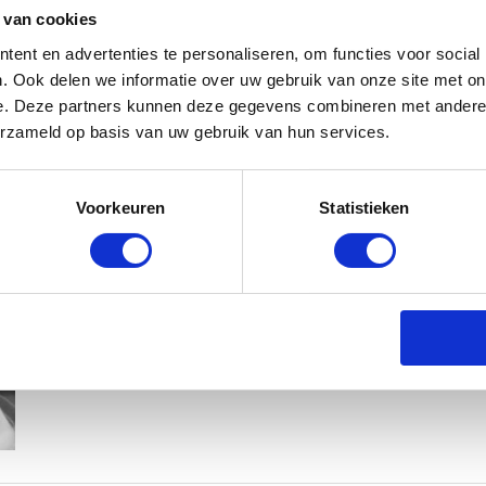
 van cookies
ent en advertenties te personaliseren, om functies voor social
. Ook delen we informatie over uw gebruik van onze site met on
e. Deze partners kunnen deze gegevens combineren met andere i
erzameld op basis van uw gebruik van hun services.
KIM KÖTTER DEELT PRACHTIGE G
Voorkeuren
Statistieken
MANNEN
BABYSTRAATJE.NL
23 OKTOBER 2018