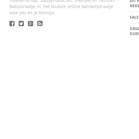
moederschap, babyproducten, lifestyle en fashion.
DIT 
NED
Babystraatje.nl, het leukste online (winkel)straatje
voor jou en je kleintje.
SALE
ORIG
OUD