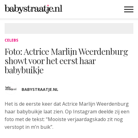
MAMABLOGS
MAMAVLOGS
ZWANGER
BABY
LIFESTYLE
MUSTHAVES
CELEBS
ADVIES
WEBSHOPS
GRATIS
WIN
KORTINGEN
CELEBS
Foto: Actrice Marlijn Weerdenburg
showt voor het eerst haar
babybuikje
BABYSTRAATJE.NL
Het is de eerste keer dat Actrice
Marlijn Weerdenburg
haar babybuikje laat zien. Op Instagram deelde zij een
foto met de tekst: “Mooiste verjaardagskado zit nog
verstopt in m’n buik”.