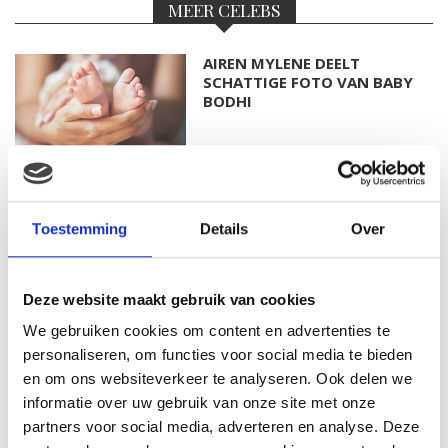
MEER CELEBS
AIREN MYLENE DEELT
SCHATTIGE FOTO VAN BABY
BODHI
FOTO: SAAR KONINGSBERGER
MET DOCHTERTJE SCOTTIE
Toestemming
Details
Over
Deze website maakt gebruik van cookies
KIM KÖTTER DEELT PRACHTIGE
We gebruiken cookies om content en advertenties te
GEZINSFOTO MET HAAR
personaliseren, om functies voor social media te bieden
MANNEN
en om ons websiteverkeer te analyseren. Ook delen we
informatie over uw gebruik van onze site met onze
partners voor social media, adverteren en analyse. Deze