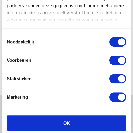
partners kunnen deze gegevens combineren met andere
informatie die u aan ze heeft verstrekt of die ze hebben
JOSJE HUISMAN SHOWT
BABYBUIK OP IBIZA
verzameld op basis van uw gebruik van hun services.
Toestemmingsselectie
Noodzakelijk
MONICA GEUZE DEELT
PRACHTIGE FOTO MET BABY
Voorkeuren
ZARA-LIZZY
Statistieken
Marketing
OK