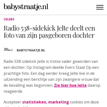
CELEBS
MAMABLOGS
MAMAVLOGS
ZWANGER
BABY
LIFESTYLE
MUSTHAVES
CELEBS
ADVIES
WEBSHOPS
GRATIS
WIN
KORTINGEN
Radio 538-sidekick Jelte deelt een
foto van zijn pasgeboren dochter
BABYSTRAATJE.NL
Radio 538-sidekick Jelte is
trotse vader geworden van
een dochter. Op Instagram deelde Evers Staat Op een
prachtige foto. Een dag eerder kreeg Jelte live in de
uitzending een berichtje van zijn zwangere vrouw dat
de bevalling was begonnen.
Zie hier hoe Jelte
daarop
reageerde.
Accepteer
statistieken, marketing
cookies om deze