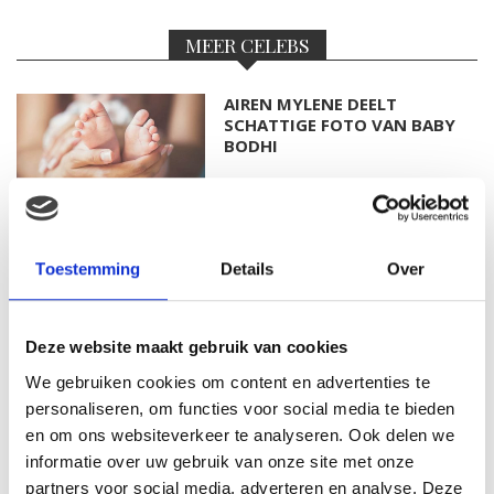
MEER CELEBS
AIREN MYLENE DEELT
SCHATTIGE FOTO VAN BABY
BODHI
FOTO: SAAR KONINGSBERGER
Toestemming
Details
Over
MET DOCHTERTJE SCOTTIE
Deze website maakt gebruik van cookies
We gebruiken cookies om content en advertenties te
KIM KÖTTER DEELT PRACHTIGE
personaliseren, om functies voor social media te bieden
GEZINSFOTO MET HAAR
en om ons websiteverkeer te analyseren. Ook delen we
MANNEN
informatie over uw gebruik van onze site met onze
partners voor social media, adverteren en analyse. Deze