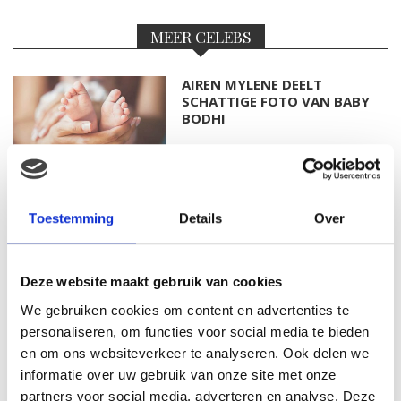
MEER CELEBS
AIREN MYLENE DEELT
SCHATTIGE FOTO VAN BABY
BODHI
FOTO: SAAR KONINGSBERGER
Toestemming
Details
Over
MET DOCHTERTJE SCOTTIE
Deze website maakt gebruik van cookies
We gebruiken cookies om content en advertenties te
KIM KÖTTER DEELT PRACHTIGE
personaliseren, om functies voor social media te bieden
GEZINSFOTO MET HAAR
en om ons websiteverkeer te analyseren. Ook delen we
MANNEN
informatie over uw gebruik van onze site met onze
partners voor social media, adverteren en analyse. Deze