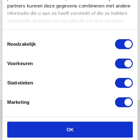
partners kunnen deze gegevens combineren met andere
informatie die u aan ze heeft verstrekt of die ze hebben
JOSJE HUISMAN SHOWT
BABYBUIK OP IBIZA
verzameld op basis van uw gebruik van hun services.
Toestemmingsselectie
Noodzakelijk
MONICA GEUZE DEELT
PRACHTIGE FOTO MET BABY
Voorkeuren
ZARA-LIZZY
Statistieken
Marketing
OK