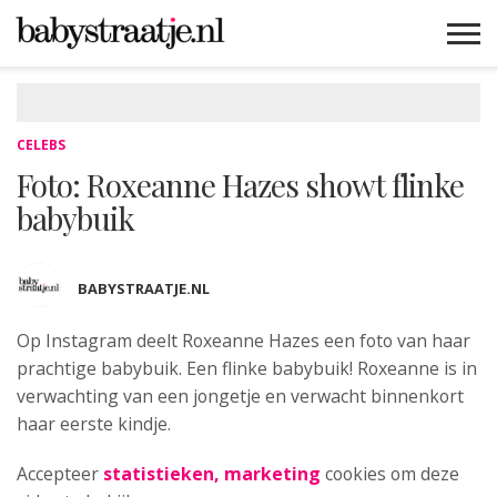
MAMABLOGS
MAMAVLOGS
ZWANGER
BABY
LIFESTYLE
MUSTHAVES
CELEBS
ADVIES
WEBSHOPS
GRATIS
WIN
KORTINGEN
CELEBS
Foto: Roxeanne Hazes showt flinke
babybuik
BABYSTRAATJE.NL
Op Instagram deelt Roxeanne Hazes een foto
van haar
prachtige babybuik. Een flinke babybuik! Roxeanne is in
verwachting van een jongetje en verwacht binnenkort
haar eerste kindje.
Accepteer
statistieken, marketing
cookies om deze