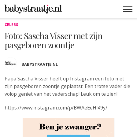
CELEBS
MAMABLOGS
MAMAVLOGS
ZWANGER
BABY
LIFESTYLE
MUSTHAVES
CELEBS
ADVIES
WEBSHOPS
GRATIS
WIN
KORTINGEN
Foto: Sascha Visser met zijn
pasgeboren zoontje
BABYSTRAATJE.NL
Papa Sascha Visser heeft op
Instagram een foto met
zijn pasgeboren zoontje geplaatst. Een trotse vader die
volop geniet van het vaderschap! Leuk om te zien!
https://www.instagram.com/p/BWAeEeHl49y/