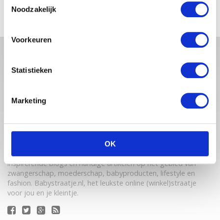
Noodzakelijk
Voorkeuren
Statistieken
Marketing
Babystraatje.nl is een uniek platform voor aanstaande en
OK
jonge moeders. Een online ontmoetingsplek vol
inspirerende blogs en handige artikelen op het gebied van
zwangerschap, moederschap, babyproducten, lifestyle en
fashion. Babystraatje.nl, het leukste online (winkel)straatje
voor jou en je kleintje.