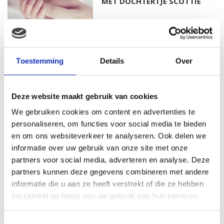
MET DOCHTERTJE SCOTTIE
KIM KÖTTER DEELT PRACHTIGE
Toestemming
Details
Over
GEZINSFOTO MET HAAR
MANNEN
Deze website maakt gebruik van cookies
We gebruiken cookies om content en advertenties te
personaliseren, om functies voor social media te bieden
JOSJE HUISMAN SHOWT
BABYBUIK OP IBIZA
en om ons websiteverkeer te analyseren. Ook delen we
informatie over uw gebruik van onze site met onze
partners voor social media, adverteren en analyse. Deze
partners kunnen deze gegevens combineren met andere
informatie die u aan ze heeft verstrekt of die ze hebben
MONICA GEUZE DEELT
verzameld op basis van uw gebruik van hun services.
PRACHTIGE FOTO MET BABY
ZARA-LIZZY
Toestemmingsselectie