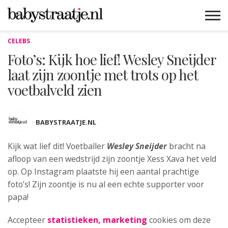
CELEBS
MAMABLOGS
MAMAVLOGS
ZWANGER
BABY
LIFESTYLE
MUSTHAVES
CELEBS
ADVIES
WEBSHOPS
GRATIS
WIN
KORTINGEN
Foto’s: Kijk hoe lief! Wesley Sneijder
laat zijn zoontje met trots op het
voetbalveld zien
BABYSTRAATJE.NL
Kijk wat lief dit! Voetballer
Wesley Sneijder
bracht na
afloop van
een wedstrijd zijn zoontje Xess Xava het veld
op. Op Instagram plaatste hij een aantal prachtige
foto’s! Zijn zoontje is nu al een echte supporter voor
papa!
Accepteer
statistieken, marketing
cookies om deze