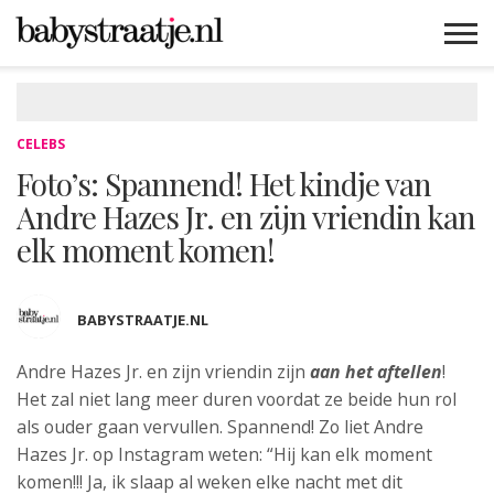
MAMABLOGS
MAMAVLOGS
ZWANGER
BABY
LIFESTYLE
MUSTHAVES
CELEBS
ADVIES
WEBSHOPS
GRATIS
WIN
KORTINGEN
CELEBS
Foto’s: Spannend! Het kindje van
Andre Hazes Jr. en zijn vriendin kan
elk moment komen!
BABYSTRAATJE.NL
Andre Hazes Jr. en zijn vriendin zijn
aan het aftellen
!
Het zal
niet lang meer duren voordat ze beide hun rol
als ouder gaan vervullen. Spannend! Zo liet Andre
Hazes Jr. op Instagram weten: “Hij kan elk moment
komen!!! Ja, ik slaap al weken elke nacht met dit