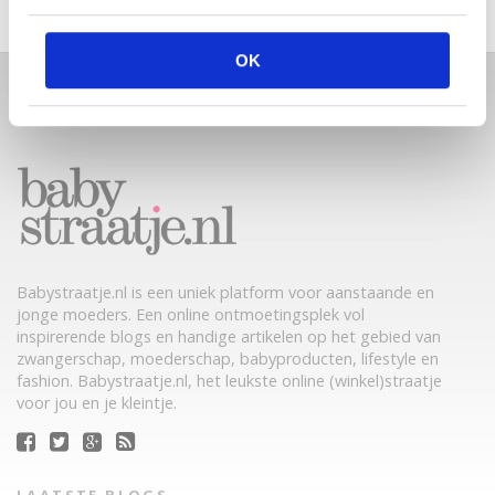
OK
Babystraatje.nl is een uniek platform voor aanstaande en
jonge moeders. Een online ontmoetingsplek vol
inspirerende blogs en handige artikelen op het gebied van
zwangerschap, moederschap, babyproducten, lifestyle en
fashion. Babystraatje.nl, het leukste online (winkel)straatje
voor jou en je kleintje.