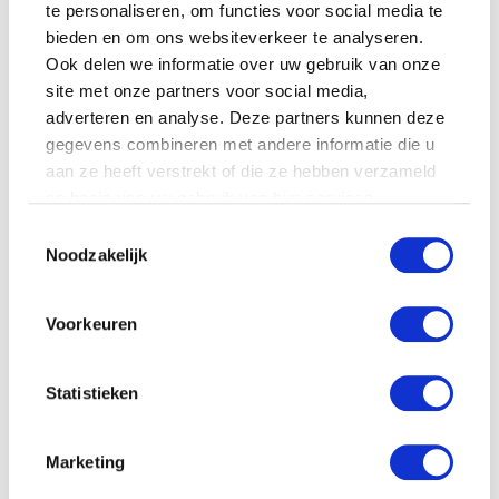
te personaliseren, om functies voor social media te
bieden en om ons websiteverkeer te analyseren.
Ook delen we informatie over uw gebruik van onze
site met onze partners voor social media,
KIM KÖTTER DEELT PRACHTIGE
adverteren en analyse. Deze partners kunnen deze
GEZINSFOTO MET HAAR
MANNEN
gegevens combineren met andere informatie die u
aan ze heeft verstrekt of die ze hebben verzameld
op basis van uw gebruik van hun services.
Toestemmingsselectie
JOSJE HUISMAN SHOWT
Noodzakelijk
BABYBUIK OP IBIZA
Voorkeuren
Statistieken
MONICA GEUZE DEELT
PRACHTIGE FOTO MET BABY
ZARA-LIZZY
Marketing