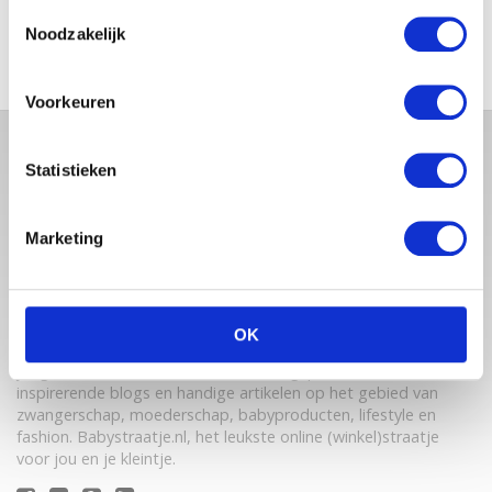
Toestemmingsselectie
Noodzakelijk
Voorkeuren
Statistieken
Marketing
OK
Babystraatje.nl is een uniek platform voor aanstaande en
jonge moeders. Een online ontmoetingsplek vol
inspirerende blogs en handige artikelen op het gebied van
zwangerschap, moederschap, babyproducten, lifestyle en
fashion. Babystraatje.nl, het leukste online (winkel)straatje
voor jou en je kleintje.