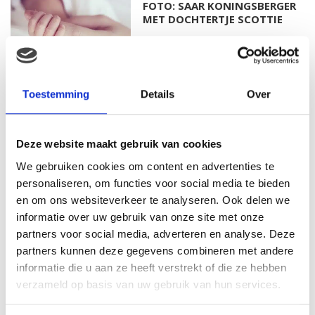
FOTO: SAAR KONINGSBERGER
MET DOCHTERTJE SCOTTIE
Toestemming
Details
Over
KIM KÖTTER DEELT PRACHTIGE
GEZINSFOTO MET HAAR
MANNEN
Deze website maakt gebruik van cookies
We gebruiken cookies om content en advertenties te
personaliseren, om functies voor social media te bieden
JOSJE HUISMAN SHOWT
en om ons websiteverkeer te analyseren. Ook delen we
BABYBUIK OP IBIZA
informatie over uw gebruik van onze site met onze
partners voor social media, adverteren en analyse. Deze
partners kunnen deze gegevens combineren met andere
informatie die u aan ze heeft verstrekt of die ze hebben
verzameld op basis van uw gebruik van hun services.
MONICA GEUZE DEELT
PRACHTIGE FOTO MET BABY
ZARA-LIZZY