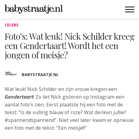
CELEBS
MAMABLOGS
MAMAVLOGS
ZWANGER
BABY
LIFESTYLE
MUSTHAVES
CELEBS
ADVIES
WEBSHOPS
GRATIS
WIN
KORTINGEN
Foto’s: Wat leuk! Nick Schilder kreeg
een Gendertaart! Wordt het een
jongen of meisje?
BABYSTRAATJE.NL
Wat leuk! Nick Schilder en zijn vrouw kregen een
Gendertaart
! Zo liet Nick gisteren
op Instagram een
aantal foto’s zien. Eerst plaatste hij een foto met de
tekst: “Is de vulling blauw of roze? Wat denken jullie?
#spannendspannend”. Niet veel later kwam er opnieuw
een foto met de tekst: “Een meisje!!”