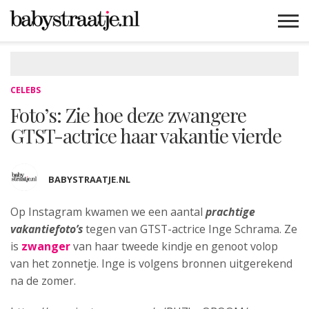
MAMABLOGS
MAMAVLOGS
ZWANGER
BABY
LIFESTYLE
MUSTHAVES
CELEBS
ADVIES
WEBSHOPS
GRATIS
WIN
KORTINGEN
CELEBS
Foto’s: Zie hoe deze zwangere
GTST-actrice haar vakantie vierde
BABYSTRAATJE.NL
Op Instagram kwamen we een aantal
prachtige
vakantiefoto’s
tegen van
GTST-actrice Inge Schrama. Ze
is
zwanger
van haar tweede kindje en genoot volop
van het zonnetje. Inge is volgens bronnen uitgerekend
na de zomer.