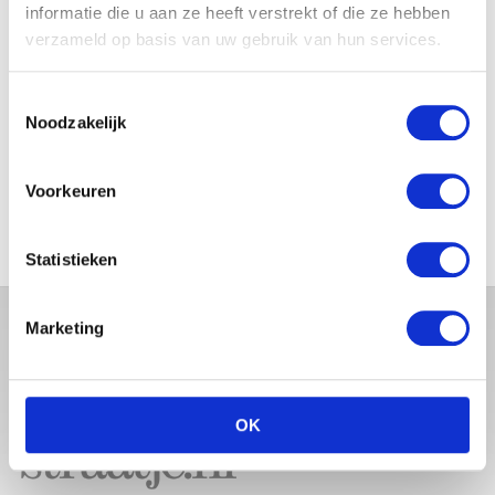
BABYBUIK OP IBIZA
informatie die u aan ze heeft verstrekt of die ze hebben
verzameld op basis van uw gebruik van hun services.
Toestemmingsselectie
Noodzakelijk
MONICA GEUZE DEELT
PRACHTIGE FOTO MET BABY
ZARA-LIZZY
Voorkeuren
Statistieken
Marketing
OK