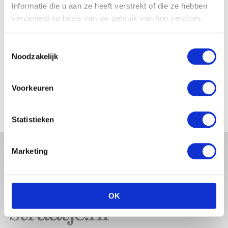
BABYBUIK OP IBIZA
informatie die u aan ze heeft verstrekt of die ze hebben
verzameld op basis van uw gebruik van hun services.
Toestemmingsselectie
Noodzakelijk
MONICA GEUZE DEELT
PRACHTIGE FOTO MET BABY
ZARA-LIZZY
Voorkeuren
Statistieken
Marketing
OK