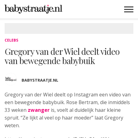
MAMABLOGS
MAMAVLOGS
ZWANGER
BABY
LIFESTYLE
MUSTHAVES
CELEBS
ADVIES
WEBSHOPS
GRATIS
WIN
KORTINGEN
CELEBS
Gregory van der Wiel deelt video
van bewegende babybuik
BABYSTRAATJE.NL
Gregory van der Wiel deelt op Instagram
een video van
een bewegende babybuik. Rose Bertram, die inmiddels
33 weken
zwanger
is, voelt al duidelijk haar kleine
spruit. “Ze lijkt al veel op haar moeder” laat Gregory
weten.