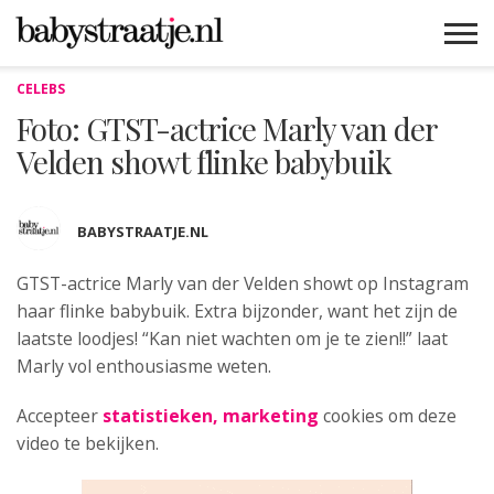
CELEBS
MAMABLOGS
MAMAVLOGS
ZWANGER
BABY
LIFESTYLE
MUSTHAVES
CELEBS
ADVIES
WEBSHOPS
GRATIS
WIN
KORTINGEN
Foto: GTST-actrice Marly van der
Velden showt flinke babybuik
BABYSTRAATJE.NL
GTST-actrice Marly van der Velden
showt op Instagram
haar flinke babybuik. Extra bijzonder, want het zijn de
laatste loodjes! “Kan niet wachten om je te zien!!” laat
Marly vol enthousiasme weten.
Accepteer
statistieken, marketing
cookies om deze
video te bekijken.