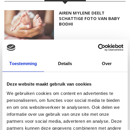
AIREN MYLENE DEELT
SCHATTIGE FOTO VAN BABY
BODHI
FOTO: SAAR KONINGSBERGER
MET DOCHTERTJE SCOTTIE
Toestemming
Details
Over
Deze website maakt gebruik van cookies
KIM KÖTTER DEELT PRACHTIGE
We gebruiken cookies om content en advertenties te
GEZINSFOTO MET HAAR
personaliseren, om functies voor social media te bieden
MANNEN
en om ons websiteverkeer te analyseren. Ook delen we
informatie over uw gebruik van onze site met onze
partners voor social media, adverteren en analyse. Deze
partners kunnen deze gegevens combineren met andere
JOSJE HUISMAN SHOWT