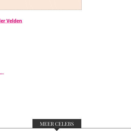
der Velden
s…
MEER CELEBS