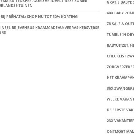
HEMA BUITENSPEELGOED VEROVERT DEZE ZOMER
GRATIS BABY
ERLANDSE TUINEN
40X BABY ROMP
 BIJ PRÉNATAL: SHOP NU TOT 50% KORTING
Z8 SALE & OUT
INEEL BRIEVENBUS KRAAMCADEAU: VERRAS KERSVERSE
ERS
TUMBLE ‘N DRY
BABYUITZET, HE
CHECKLIST Z
ZORGVERZEKE
HET KRAAMPA
36X ZWANGER
WELKE VAKANT
DE EERSTE VAK
23X VAKANTIE
ONTMOET MA