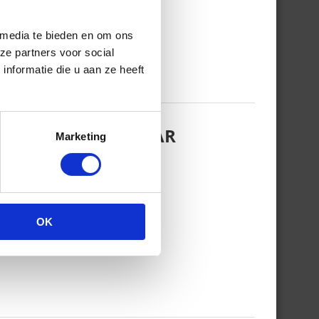
 media te bieden en om ons
ze partners voor social
nformatie die u aan ze heeft
EZINSFOTO MET HAAR
Marketing
OK