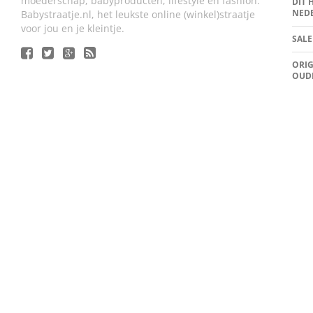
moederschap, babyproducten, lifestyle en fashion.
DIT 
NED
Babystraatje.nl, het leukste online (winkel)straatje
voor jou en je kleintje.
SALE
ORIG
OUD