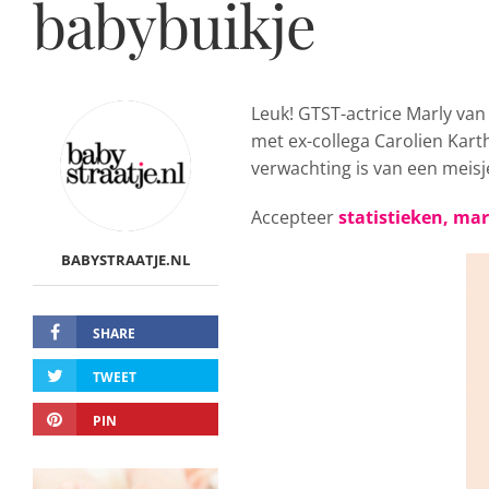
babybuikje
Leuk! GTST-actrice Marly va
met ex-collega Carolien Kart
verwachting is van een meisj
Accepteer
statistieken, ma
BABYSTRAATJE.NL
SHARE
TWEET
PIN