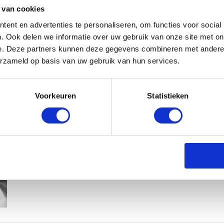
 van cookies
ent en advertenties te personaliseren, om functies voor social
. Ook delen we informatie over uw gebruik van onze site met on
e. Deze partners kunnen deze gegevens combineren met andere i
erzameld op basis van uw gebruik van hun services.
KIM KÖTTER DEELT PRACHTIGE G
Voorkeuren
Statistieken
MANNEN
BABYSTRAATJE.NL
23 OKTOBER 2018