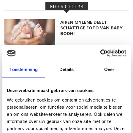
MEER CELEBS
AIREN MYLENE DEELT
SCHATTIGE FOTO VAN BABY
BODHI
FOTO: SAAR KONINGSBERGER
MET DOCHTERTJE SCOTTIE
Toestemming
Details
Over
Deze website maakt gebruik van cookies
We gebruiken cookies om content en advertenties te
KIM KÖTTER DEELT PRACHTIGE
GEZINSFOTO MET HAAR
personaliseren, om functies voor social media te bieden
MANNEN
en om ons websiteverkeer te analyseren. Ook delen we
informatie over uw gebruik van onze site met onze
partners voor social media, adverteren en analyse. Deze