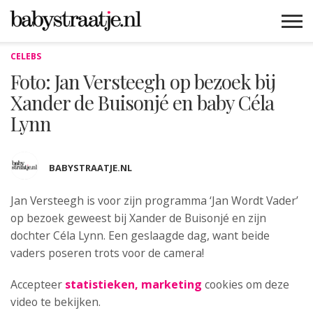
CELEBS
MAMABLOGS
MAMAVLOGS
ZWANGER
BABY
LIFESTYLE
MUSTHAVES
CELEBS
ADVIES
WEBSHOPS
GRATIS
WIN
KORTINGEN
Foto: Jan Versteegh op bezoek bij
Xander de Buisonjé en baby Céla
Lynn
BABYSTRAATJE.NL
Jan Versteegh is voor zijn programma ‘Jan Wordt Vader’
op bezoek geweest bij
Xander de Buisonjé en zijn
dochter Céla Lynn. Een geslaagde dag, want beide
vaders poseren trots voor de camera!
Accepteer
statistieken, marketing
cookies om deze
video te bekijken.