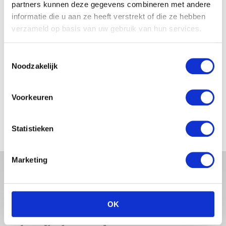
partners kunnen deze gegevens combineren met andere
JOSJE HUISMAN SHOWT
informatie die u aan ze heeft verstrekt of die ze hebben
BABYBUIK OP IBIZA
verzameld op basis van uw gebruik van hun services.
Toestemmingsselectie
Noodzakelijk
MONICA GEUZE DEELT
PRACHTIGE FOTO MET BABY
Voorkeuren
ZARA-LIZZY
Statistieken
Marketing
OK