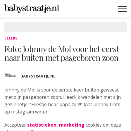
MAMABLOGS
MAMAVLOGS
ZWANGER
BABY
LIFESTYLE
MUSTHAVES
CELEBS
ADVIES
WEBSHOPS
GRATIS
WIN
KORTINGEN
CELEBS
Foto: Johnny de Mol voor het eerst
naar buiten met pasgeboren zoon
BABYSTRAATJE.NL
Johnny de Mol is voor de eerste keer buiten
geweest
met zijn pasgeboren zoon. Heerlijk wandelen met zijn
gezinnetje. “Feestje hoor papa zijn!!” laat Johnny trots
op Instagram weten.
Accepteer
statistieken, marketing
cookies om deze