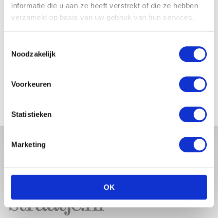
BABYBUIK OP IBIZA
informatie die u aan ze heeft verstrekt of die ze hebben
verzameld op basis van uw gebruik van hun services.
Toestemmingsselectie
Noodzakelijk
MONICA GEUZE DEELT
PRACHTIGE FOTO MET BABY
ZARA-LIZZY
Voorkeuren
Statistieken
Marketing
OK