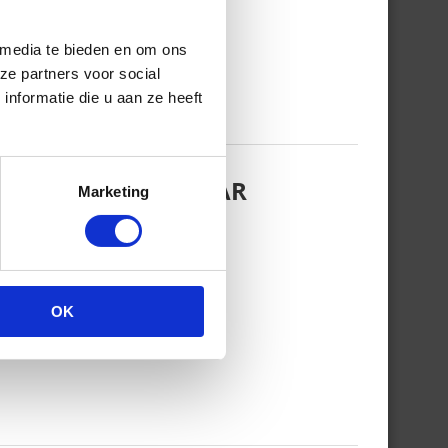
 media te bieden en om ons
ze partners voor social
nformatie die u aan ze heeft
EZINSFOTO MET HAAR
Marketing
OK