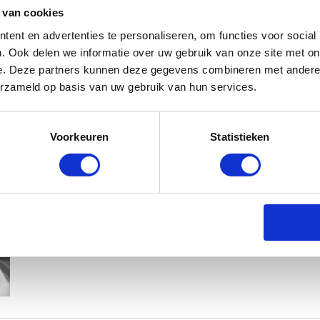
 van cookies
ent en advertenties te personaliseren, om functies voor social
. Ook delen we informatie over uw gebruik van onze site met on
e. Deze partners kunnen deze gegevens combineren met andere i
erzameld op basis van uw gebruik van hun services.
KIM KÖTTER DEELT PRACHTIGE G
Voorkeuren
Statistieken
MANNEN
BABYSTRAATJE.NL
23 OKTOBER 2018