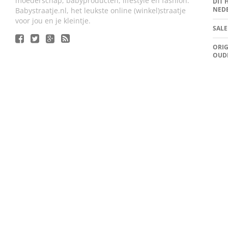
moederschap, babyproducten, lifestyle en fashion.
DIT 
NED
Babystraatje.nl, het leukste online (winkel)straatje
voor jou en je kleintje.
SALE
ORIG
OUD