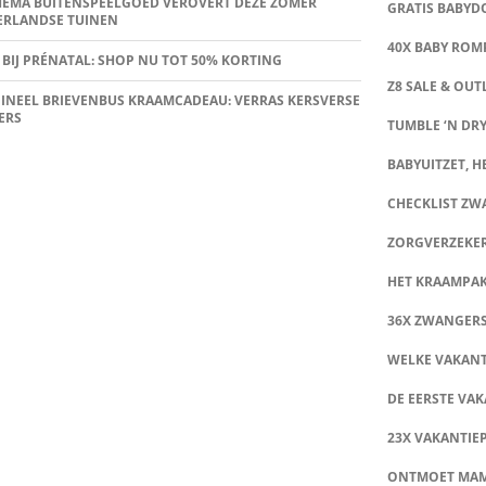
HEMA BUITENSPEELGOED VEROVERT DEZE ZOMER
GRATIS BABY
ERLANDSE TUINEN
40X BABY ROMP
 BIJ PRÉNATAL: SHOP NU TOT 50% KORTING
Z8 SALE & OUT
INEEL BRIEVENBUS KRAAMCADEAU: VERRAS KERSVERSE
ERS
TUMBLE ‘N DRY
BABYUITZET, HE
CHECKLIST Z
ZORGVERZEKE
HET KRAAMPA
36X ZWANGER
WELKE VAKANT
DE EERSTE VAK
23X VAKANTIE
ONTMOET MA