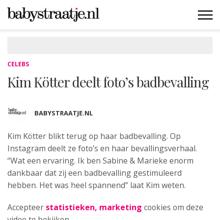
MAMABLOGS
MAMAVLOGS
ZWANGER
BABY
LIFESTYLE
MUSTHAVES
CELEBS
ADVIES
WEBSHOPS
GRATIS
WIN
KORTINGEN
CELEBS
Kim Kötter deelt foto’s badbevalling
BABYSTRAATJE.NL
Kim Kötter blikt terug op haar badbevalling.
Op
Instagram deelt ze foto’s en haar bevallingsverhaal.
“Wat een ervaring. Ik ben Sabine & Marieke enorm
dankbaar dat zij een badbevalling gestimuleerd
hebben. Het was heel spannend” laat Kim weten.
Accepteer
statistieken, marketing
cookies om deze
video te bekijken.