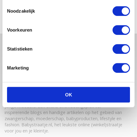
ZARA-LIZZY
Toestemmingsselectie
Noodzakelijk
Voorkeuren
Statistieken
Marketing
OK
Babystraatje.nl is een uniek platform voor aanstaande en
jonge moeders. Een online ontmoetingsplek vol
inspirerende blogs en handige artikelen op het gebied van
zwangerschap, moederschap, babyproducten, lifestyle en
fashion. Babystraatje.nl, het leukste online (winkel)straatje
voor jou en je kleintje.