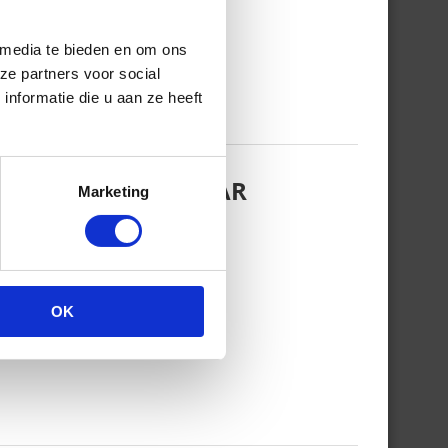
 media te bieden en om ons
ze partners voor social
nformatie die u aan ze heeft
EZINSFOTO MET HAAR
Marketing
OK