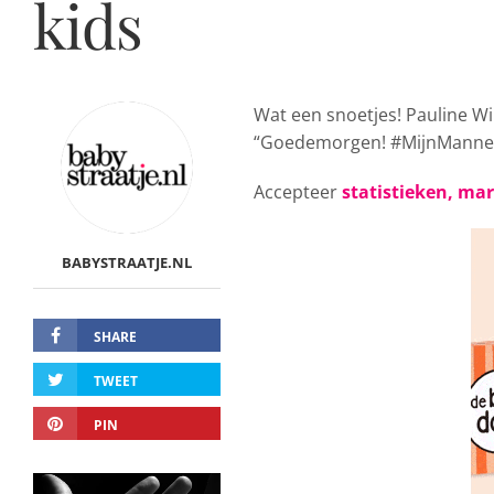
kids
Wat een snoetjes! Pauline W
“Goedemorgen! #MijnMannen
Accepteer
statistieken, ma
BABYSTRAATJE.NL
SHARE
TWEET
PIN