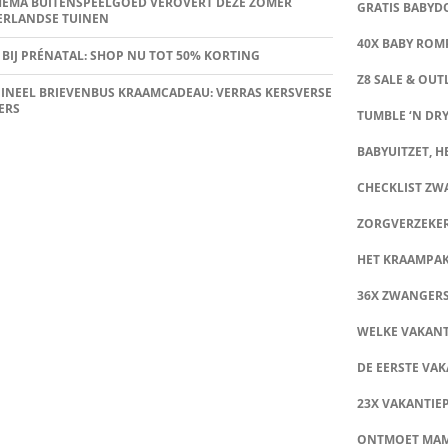
HEMA BUITENSPEELGOED VEROVERT DEZE ZOMER
GRATIS BABY
ERLANDSE TUINEN
40X BABY ROMP
 BIJ PRÉNATAL: SHOP NU TOT 50% KORTING
Z8 SALE & OUT
INEEL BRIEVENBUS KRAAMCADEAU: VERRAS KERSVERSE
ERS
TUMBLE ‘N DRY
BABYUITZET, HE
CHECKLIST Z
ZORGVERZEKE
HET KRAAMPA
36X ZWANGER
WELKE VAKANT
DE EERSTE VAK
23X VAKANTIE
ONTMOET MA