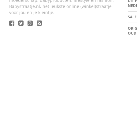
moederschap, babyproducten, lifestyle en fashion.
DIT 
NED
Babystraatje.nl, het leukste online (winkel)straatje
voor jou en je kleintje.
SALE
ORIG
OUD