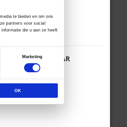
 media te bieden en om ons
ze partners voor social
nformatie die u aan ze heeft
EZINSFOTO MET HAAR
Marketing
OK