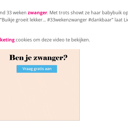
ond
33 weken
zwanger
. Met trots showt ze haar babybuik o
e! “Buikje groeit lekker… #33wekenzwanger #dankbaar” laat L
rketing
cookies om deze video te bekijken.