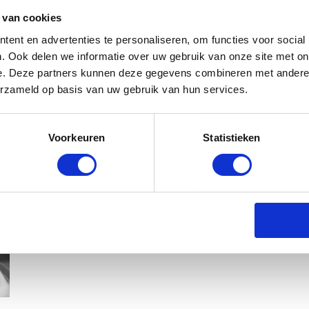
 van cookies
ent en advertenties te personaliseren, om functies voor social
. Ook delen we informatie over uw gebruik van onze site met on
e. Deze partners kunnen deze gegevens combineren met andere i
erzameld op basis van uw gebruik van hun services.
KIM KÖTTER DEELT PRACHTIGE G
Voorkeuren
Statistieken
MANNEN
BABYSTRAATJE.NL
23 OKTOBER 2018