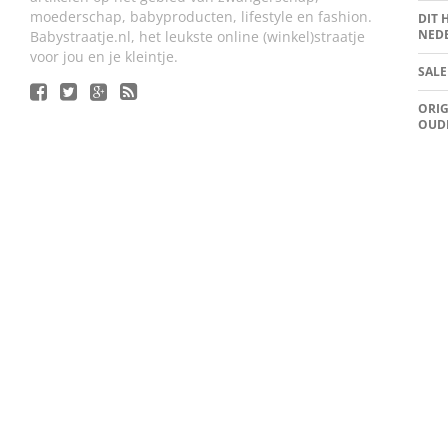
moederschap, babyproducten, lifestyle en fashion.
DIT 
NED
Babystraatje.nl, het leukste online (winkel)straatje
voor jou en je kleintje.
SALE
ORIG
OUD