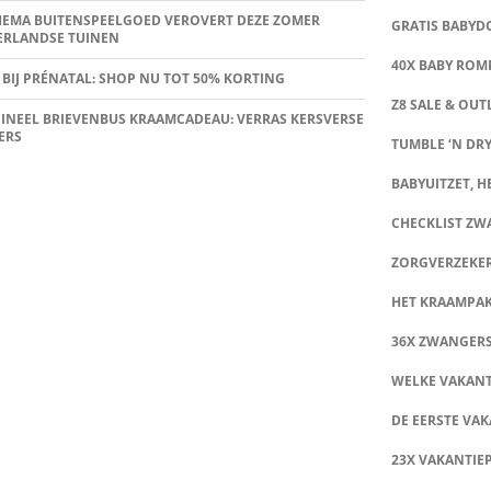
HEMA BUITENSPEELGOED VEROVERT DEZE ZOMER
GRATIS BABY
ERLANDSE TUINEN
40X BABY ROMP
 BIJ PRÉNATAL: SHOP NU TOT 50% KORTING
Z8 SALE & OUT
INEEL BRIEVENBUS KRAAMCADEAU: VERRAS KERSVERSE
ERS
TUMBLE ‘N DRY
BABYUITZET, HE
CHECKLIST Z
ZORGVERZEKE
HET KRAAMPA
36X ZWANGER
WELKE VAKANT
DE EERSTE VAK
23X VAKANTIE